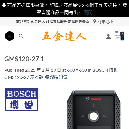
◆ 商品寄送僅限臺灣。 訂購之商品最快2~3個工作天送達。 發
票皆隨商品一同寄出。
關閉
Skip
門市地址
歡迎來到五金達人 可以為您服務是我們的榮幸
to
content
GMS120-27 1
Published
2025 年 2 月 19 日
at
600 × 600
in
BOSCH 博世
GMS120-27 基本款 牆體探測儀