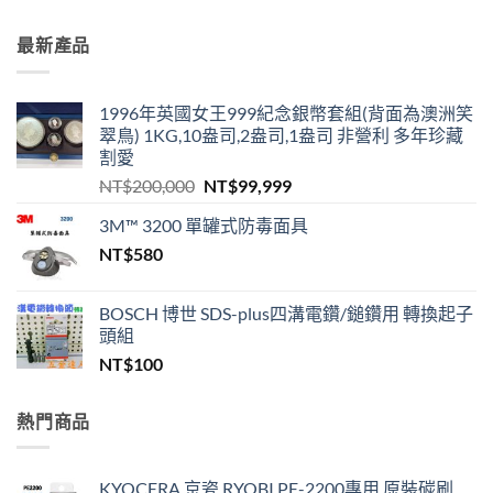
最新產品
1996年英國女王999紀念銀幣套組(背面為澳洲笑
翠鳥) 1KG,10盎司,2盎司,1盎司 非營利 多年珍藏
割愛
原
目
NT$
200,000
NT$
99,999
始
前
3M™ 3200 單罐式防毒面具
價
價
NT$
580
格：
格：
NT$200,000。
NT$99,999。
BOSCH 博世 SDS-plus四溝電鑽/鎚鑽用 轉換起子
頭組
NT$
100
熱門商品
KYOCERA 京瓷 RYOBI PE-2200專用 原裝碳刷