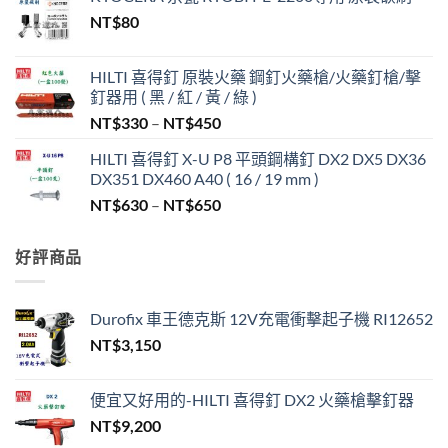
NT$
80
HILTI 喜得釘 原裝火藥 鋼釘火藥槍/火藥釘槍/擊
釘器用 ( 黑 / 紅 / 黃 / 綠 )
價
NT$
330
–
NT$
450
格
HILTI 喜得釘 X-U P8 平頭鋼構釘 DX2 DX5 DX36
範
DX351 DX460 A40 ( 16 / 19 mm )
圍：
價
NT$
630
–
NT$
650
NT$330
格
到
範
NT$450
好評商品
圍：
NT$630
到
Durofix 車王德克斯 12V充電衝擊起子機 RI12652
NT$650
NT$
3,150
便宜又好用的-HILTI 喜得釘 DX2 火藥槍擊釘器
NT$
9,200