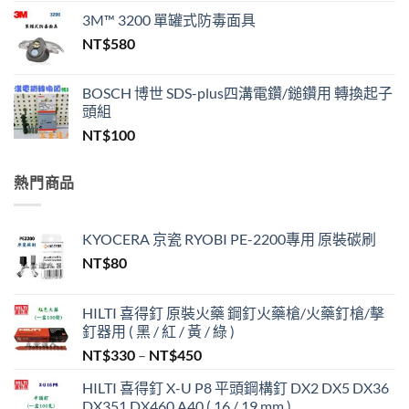
始
前
3M™ 3200 單罐式防毒面具
價
價
NT$
580
格：
格：
NT$200,000。
NT$99,999。
BOSCH 博世 SDS-plus四溝電鑽/鎚鑽用 轉換起子
頭組
NT$
100
熱門商品
KYOCERA 京瓷 RYOBI PE-2200專用 原裝碳刷
NT$
80
HILTI 喜得釘 原裝火藥 鋼釘火藥槍/火藥釘槍/擊
釘器用 ( 黑 / 紅 / 黃 / 綠 )
價
NT$
330
–
NT$
450
格
HILTI 喜得釘 X-U P8 平頭鋼構釘 DX2 DX5 DX36
範
DX351 DX460 A40 ( 16 / 19 mm )