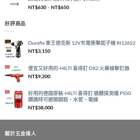
圍：
價
NT$
630
–
NT$
650
NT$330
格
到
範
NT$450
好評商品
圍：
NT$630
到
Durofix 車王德克斯 12V充電衝擊起子機 RI12652
NT$650
NT$
3,150
便宜又好用的-HILTI 喜得釘 DX2 火藥槍擊釘器
NT$
9,200
好用的德國原裝-HILTI 喜得釘 牆體探測儀 PS50
鑽牆時可避開鋼筋、水管、電線
NT$
38,000
關於五金達人