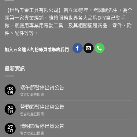
【世昌五金工具有限公司】創立30餘年，老闆歐先生，為全
國第一家專業經銷、維修服務世界各大品牌DIY自己動手
做，家庭用專業用電動工具，及其相關週邊商品，零件、附
件、配件等等。
加入五金達人的粉絲頁或聯絡我們
最新資訊
端午節暫停出貨公告
03
6 月
在
留言功能已關閉
〈端
午
勞動節暫停出貨公告
24
節
4 月
在
留言功能已關閉
暫
〈勞
停
動
清明節暫停出貨公告
出
27
節
3 月
貨
在
留言功能已關閉
暫
公