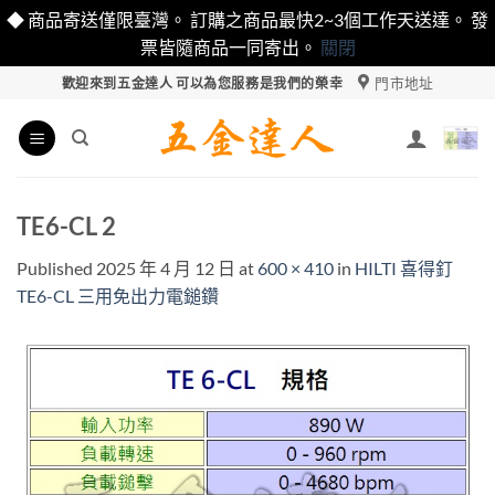
◆ 商品寄送僅限臺灣。 訂購之商品最快2~3個工作天送達。 發
票皆隨商品一同寄出。
關閉
Skip
門市地址
歡迎來到五金達人 可以為您服務是我們的榮幸
to
content
TE6-CL 2
Published
2025 年 4 月 12 日
at
600 × 410
in
HILTI 喜得釘
TE6-CL 三用免出力電鎚鑽