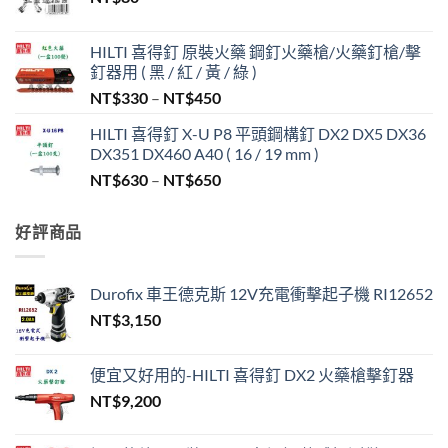
HILTI 喜得釘 原裝火藥 鋼釘火藥槍/火藥釘槍/擊
釘器用 ( 黑 / 紅 / 黃 / 綠 )
價
NT$
330
–
NT$
450
格
HILTI 喜得釘 X-U P8 平頭鋼構釘 DX2 DX5 DX36
範
DX351 DX460 A40 ( 16 / 19 mm )
圍：
價
NT$
630
–
NT$
650
NT$330
格
到
範
NT$450
好評商品
圍：
NT$630
到
Durofix 車王德克斯 12V充電衝擊起子機 RI12652
NT$650
NT$
3,150
便宜又好用的-HILTI 喜得釘 DX2 火藥槍擊釘器
NT$
9,200