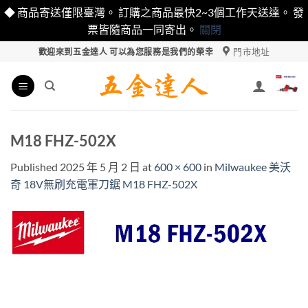
◆ 商品寄送僅限臺灣。 訂購之商品最快2~3個工作天送達。 發
票皆隨商品一同寄出。
關閉
Skip
門市地址
歡迎來到五金達人 可以為您服務是我們的榮幸
to
content
M18 FHZ-502X
Published
2025 年 5 月 2 日
at
600 × 600
in
Milwaukee 美沃
奇 18V無刷充電軍刀鋸 M18 FHZ-502X