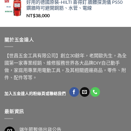
好用的德國原裝-HILTI 喜得釘 牆體探測儀 PS50
鑽牆時可避開鋼筋、水管、電線
NT$
38,000
關於五金達人
【世昌五金工具有限公司】創立30餘年，老闆歐先生，為全
國第一家專業經銷、維修服務世界各大品牌DIY自己動手
做，家庭用專業用電動工具，及其相關週邊商品，零件、附
件、配件等等。
加入五金達人的粉絲頁或聯絡我們
最新資訊
端午節暫停出貨公告
03