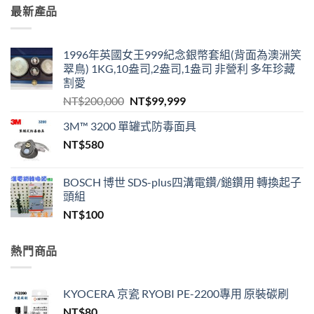
最新產品
1996年英國女王999紀念銀幣套組(背面為澳洲笑
翠鳥) 1KG,10盎司,2盎司,1盎司 非營利 多年珍藏
割愛
原
目
NT$
200,000
NT$
99,999
始
前
3M™ 3200 單罐式防毒面具
價
價
NT$
580
格：
格：
NT$200,000。
NT$99,999。
BOSCH 博世 SDS-plus四溝電鑽/鎚鑽用 轉換起子
頭組
NT$
100
熱門商品
KYOCERA 京瓷 RYOBI PE-2200專用 原裝碳刷
NT$
80