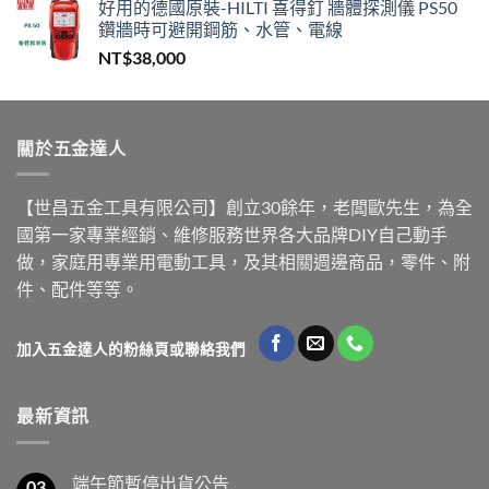
好用的德國原裝-HILTI 喜得釘 牆體探測儀 PS50
鑽牆時可避開鋼筋、水管、電線
NT$
38,000
關於五金達人
【世昌五金工具有限公司】創立30餘年，老闆歐先生，為全
國第一家專業經銷、維修服務世界各大品牌DIY自己動手
做，家庭用專業用電動工具，及其相關週邊商品，零件、附
件、配件等等。
加入五金達人的粉絲頁或聯絡我們
最新資訊
端午節暫停出貨公告
03