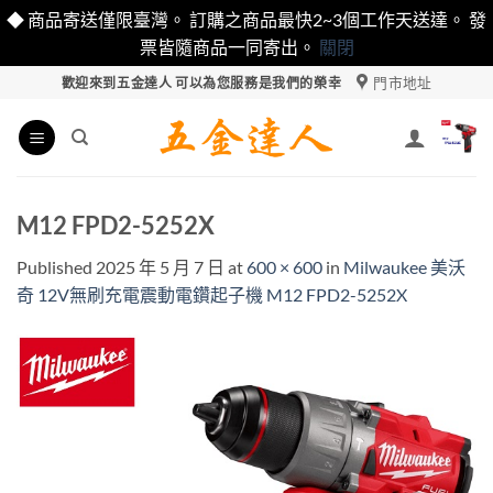
◆ 商品寄送僅限臺灣。 訂購之商品最快2~3個工作天送達。 發
票皆隨商品一同寄出。
關閉
Skip
門市地址
歡迎來到五金達人 可以為您服務是我們的榮幸
to
content
M12 FPD2-5252X
Published
2025 年 5 月 7 日
at
600 × 600
in
Milwaukee 美沃
奇 12V無刷充電震動電鑽起子機 M12 FPD2-5252X