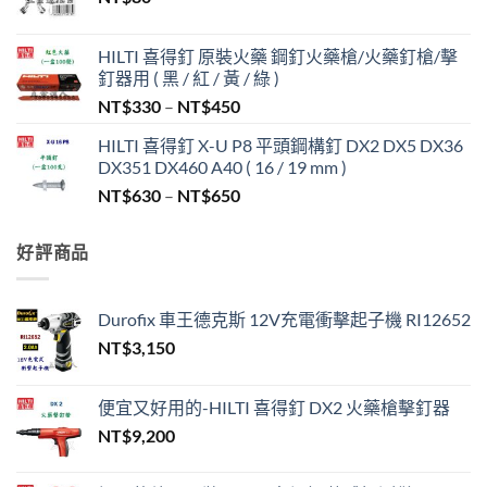
HILTI 喜得釘 原裝火藥 鋼釘火藥槍/火藥釘槍/擊
釘器用 ( 黑 / 紅 / 黃 / 綠 )
價
NT$
330
–
NT$
450
格
HILTI 喜得釘 X-U P8 平頭鋼構釘 DX2 DX5 DX36
範
DX351 DX460 A40 ( 16 / 19 mm )
圍：
價
NT$
630
–
NT$
650
NT$330
格
到
範
NT$450
好評商品
圍：
NT$630
到
Durofix 車王德克斯 12V充電衝擊起子機 RI12652
NT$650
NT$
3,150
便宜又好用的-HILTI 喜得釘 DX2 火藥槍擊釘器
NT$
9,200