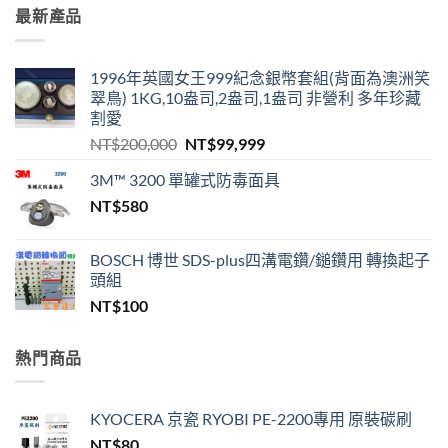
最新產品
1996年英國女王999紀念銀幣套組(背面為澳洲笑
翠鳥) 1KG,10盎司,2盎司,1盎司 非營利 多年珍藏
割愛
原
目
NT$
200,000
NT$
99,999
始
前
3M™ 3200 單罐式防毒面具
價
價
NT$
580
格：
格：
NT$200,000。
NT$99,999。
BOSCH 博世 SDS-plus四溝電鑽/鎚鑽用 轉換起子
頭組
NT$
100
熱門商品
KYOCERA 京瓷 RYOBI PE-2200專用 原裝碳刷
NT$
80