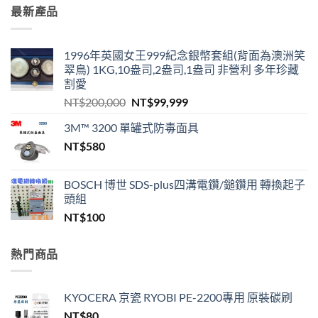
最新產品
1996年英國女王999紀念銀幣套組(背面為澳洲笑
翠鳥) 1KG,10盎司,2盎司,1盎司 非營利 多年珍藏
割愛
原
目
NT$
200,000
NT$
99,999
始
前
3M™ 3200 單罐式防毒面具
價
價
NT$
580
格：
格：
NT$200,000。
NT$99,999。
BOSCH 博世 SDS-plus四溝電鑽/鎚鑽用 轉換起子
頭組
NT$
100
熱門商品
KYOCERA 京瓷 RYOBI PE-2200專用 原裝碳刷
NT$
80