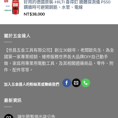
好用的德國原裝-HILTI 喜得釘 牆體探測儀 PS50
鑽牆時可避開鋼筋、水管、電線
NT$
38,000
關於五金達人
【世昌五金工具有限公司】創立30餘年，老闆歐先生，為全
國第一家專業經銷、維修服務世界各大品牌DIY自己動手
做，家庭用專業用電動工具，及其相關週邊商品，零件、附
件、配件等等。
加入五金達人的粉絲頁或聯絡我們
最新資訊
端午節暫停出貨公告
03