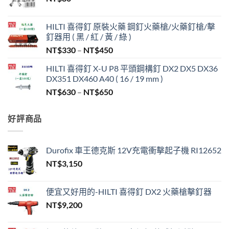
HILTI 喜得釘 原裝火藥 鋼釘火藥槍/火藥釘槍/擊
釘器用 ( 黑 / 紅 / 黃 / 綠 )
價
NT$
330
–
NT$
450
格
HILTI 喜得釘 X-U P8 平頭鋼構釘 DX2 DX5 DX36
範
DX351 DX460 A40 ( 16 / 19 mm )
圍：
價
NT$
630
–
NT$
650
NT$330
格
到
範
NT$450
好評商品
圍：
NT$630
到
Durofix 車王德克斯 12V充電衝擊起子機 RI12652
NT$650
NT$
3,150
便宜又好用的-HILTI 喜得釘 DX2 火藥槍擊釘器
NT$
9,200