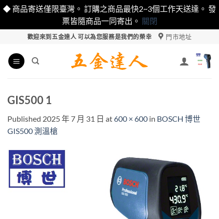
◆ 商品寄送僅限臺灣。 訂購之商品最快2~3個工作天送達。 發
票皆隨商品一同寄出。
關閉
Skip
門市地址
歡迎來到五金達人 可以為您服務是我們的榮幸
to
content
GIS500 1
Published
2025 年 7 月 31 日
at
600 × 600
in
BOSCH 博世
GIS500 測溫槍