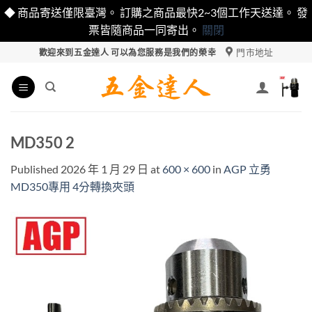
◆ 商品寄送僅限臺灣。 訂購之商品最快2~3個工作天送達。 發
票皆隨商品一同寄出。
關閉
Skip
門市地址
歡迎來到五金達人 可以為您服務是我們的榮幸
to
content
MD350 2
Published
2026 年 1 月 29 日
at
600 × 600
in
AGP 立勇
MD350專用 4分轉換夾頭