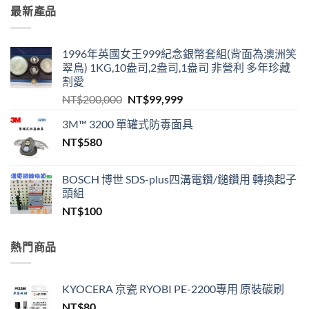
最新產品
1996年英國女王999紀念銀幣套組(背面為澳洲笑
翠鳥) 1KG,10盎司,2盎司,1盎司 非營利 多年珍藏
割愛
原
目
NT$
200,000
NT$
99,999
始
前
3M™ 3200 單罐式防毒面具
價
價
NT$
580
格：
格：
NT$200,000。
NT$99,999。
BOSCH 博世 SDS-plus四溝電鑽/鎚鑽用 轉換起子
頭組
NT$
100
熱門商品
KYOCERA 京瓷 RYOBI PE-2200專用 原裝碳刷
NT$
80