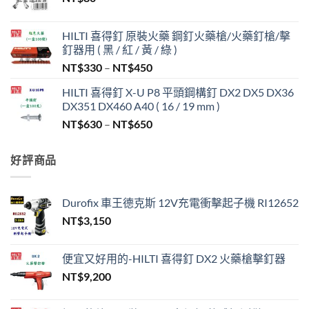
HILTI 喜得釘 原裝火藥 鋼釘火藥槍/火藥釘槍/擊
釘器用 ( 黑 / 紅 / 黃 / 綠 )
價
NT$
330
–
NT$
450
格
HILTI 喜得釘 X-U P8 平頭鋼構釘 DX2 DX5 DX36
範
DX351 DX460 A40 ( 16 / 19 mm )
圍：
價
NT$
630
–
NT$
650
NT$330
格
到
範
NT$450
好評商品
圍：
NT$630
到
Durofix 車王德克斯 12V充電衝擊起子機 RI12652
NT$650
NT$
3,150
便宜又好用的-HILTI 喜得釘 DX2 火藥槍擊釘器
NT$
9,200