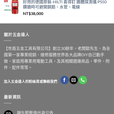
好用的德國原裝-HILTI 喜得釘 牆體探測儀 PS50
鑽牆時可避開鋼筋、水管、電線
NT$
38,000
關於五金達人
【世昌五金工具有限公司】創立30餘年，老闆歐先生，為全
國第一家專業經銷、維修服務世界各大品牌DIY自己動手
做，家庭用專業用電動工具，及其相關週邊商品，零件、附
件、配件等等。
加入五金達人的粉絲頁或聯絡我們
最新資訊
端午節暫停出貨公告
03