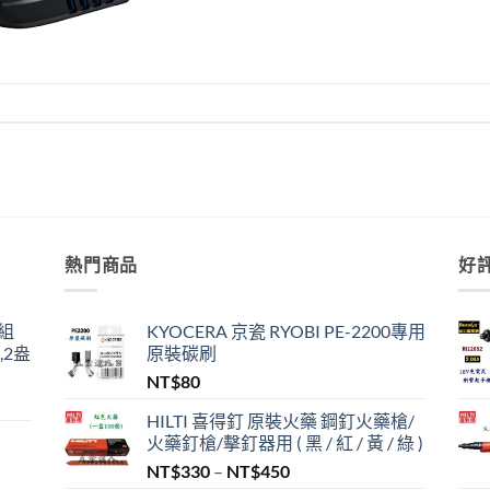
熱門商品
好
組
KYOCERA 京瓷 RYOBI PE-2200專用
,2盎
原裝碳刷
NT$
80
HILTI 喜得釘 原裝火藥 鋼釘火藥槍/
火藥釘槍/擊釘器用 ( 黑 / 紅 / 黃 / 綠 )
價
NT$
330
–
NT$
450