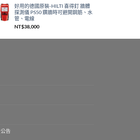
好用的德國原裝-HILTI 喜得釘 牆體
探測儀 PS50 鑽牆時可避開鋼筋、水
管、電線
NT$
38,000
貨公告