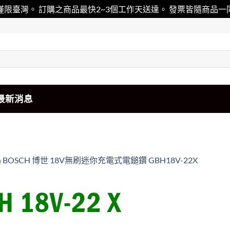
僅限臺灣。 訂購之商品最快2~3個工作天送達。 發票皆隨商品
最新消息
n
BOSCH 博世 18V無刷迷你充電式電鎚鑽 GBH18V-22X