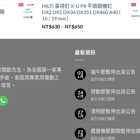
格
,999。
HILTI 喜得釘 X-U P8 平頭鋼構釘
範
/鎚
DX2 DX5 DX36 DX351 DX460 A40 (
圍：
16 / 19 mm )
NT$330
價
NT$
630
–
NT$
650
到
格
NT$450
範
圍：
最新資訊
NT$630
到
NT$650
老闆歐先生，為全國第一家專
端午節暫停出貨公告
03
動手做，家庭用專業用電動工
6 月
在
留言功能已關閉
件等等。
〈端
午
勞動節暫停出貨公告
24
節
4 月
在
留言功能已關閉
暫
〈勞
停
動
清明節暫停出貨公告
出
27
節
3 月
貨
在
留言功能已關閉
暫
公
〈清
停
告〉
明
農曆春節期間暫停出
出
22
中
節
1 月
貨
在
留言功能已關閉
暫