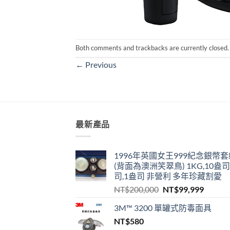
Both comments and trackbacks are currently closed.
←
Previous
最新產品
1996年英國女王999紀念銀幣套
(背面為澳洲笑翠鳥) 1KG,10盎司
司,1盎司 非營利 多年珍藏割愛
原
目
NT$
200,000
NT$
99,999
始
前
3M™ 3200 單罐式防毒面具
價
價
NT$
580
格：
格：