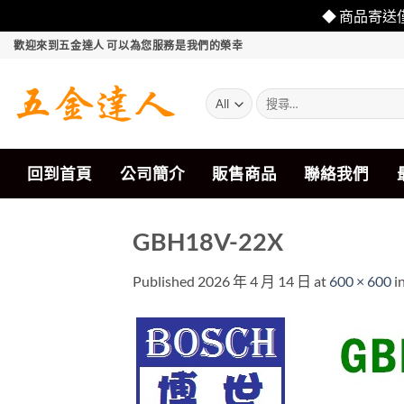
◆ 商品寄送
Skip
歡迎來到五金達人 可以為您服務是我們的榮幸
to
content
搜
尋
關
鍵
字:
回到首頁
公司簡介
販售商品
聯絡我們
GBH18V-22X
Published
2026 年 4 月 14 日
at
600 × 600
i