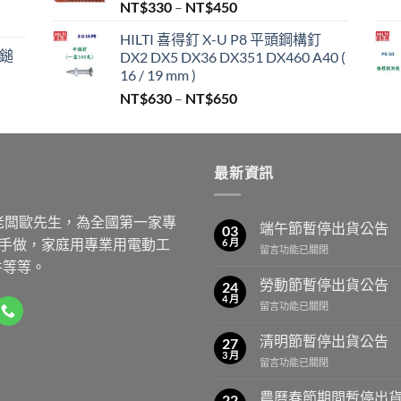
價
NT$
330
–
NT$
450
格
,999。
HILTI 喜得釘 X-U P8 平頭鋼構釘
範
/鎚
DX2 DX5 DX36 DX351 DX460 A40 (
圍：
16 / 19 mm )
NT$330
價
NT$
630
–
NT$
650
到
格
NT$450
範
圍：
最新資訊
NT$630
到
NT$650
老闆歐先生，為全國第一家專
端午節暫停出貨公告
03
動手做，家庭用專業用電動工
6 月
在
留言功能已關閉
件等等。
〈端
午
勞動節暫停出貨公告
24
節
4 月
在
留言功能已關閉
暫
〈勞
停
動
清明節暫停出貨公告
出
27
節
3 月
貨
在
留言功能已關閉
暫
公
〈清
停
告〉
明
農曆春節期間暫停出
出
22
中