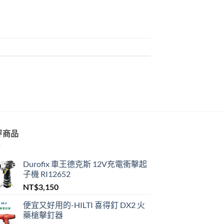
評商品
Durofix 車王德克斯 12V充電衝擊起
子機 RI12652
NT$
3,150
便宜又好用的-HILTI 喜得釘 DX2 火
藥槍擊釘器