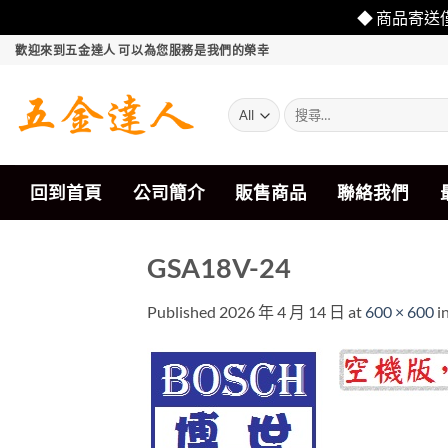
◆ 商品寄送
Skip
歡迎來到五金達人 可以為您服務是我們的榮幸
to
content
搜
尋
關
鍵
字:
回到首頁
公司簡介
販售商品
聯絡我們
GSA18V-24
Published
2026 年 4 月 14 日
at
600 × 600
i