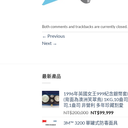
Both comments and trackbacks are currently closed.
←
Previous
Next
→
最新產品
1996年英國女王999紀念銀幣套
(背面為澳洲笑翠鳥) 1KG,10盎司
司,1盎司 非營利 多年珍藏割愛
原
目
NT$
200,000
NT$
99,999
始
前
3M™ 3200 單罐式防毒面具
價
價