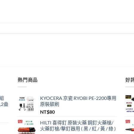
熱門商品
好
組
KYOCERA 京瓷 RYOBI PE-2200專用
,2盎
原裝碳刷
NT$
80
HILTI 喜得釘 原裝火藥 鋼釘火藥槍/
火藥釘槍/擊釘器用 ( 黑 / 紅 / 黃 / 綠 )