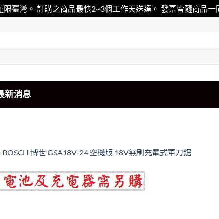
僅限臺灣。 訂購之商品最快2~3個工作天送達。 發票皆隨商品
最新消息
n
BOSCH 博世 GSA18V-24 空機版 18V無刷充電式軍刀鋸