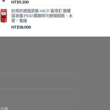
NT$
9,200
好用的德國原裝-HILTI 喜得釘 牆體
探測儀 PS50 鑽牆時可避開鋼筋、水
管、電線
NT$
38,000
貨公告