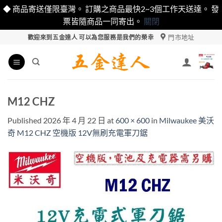
◆ 商品寄送僅限臺灣。 訂購之商品最快2~3個工作天送達。 發
票皆隨商品一同寄出。
關閉
Skip
門市地址
歡迎來到五金達人 可以為您服務是我們的榮幸
to
content
M12 CHZ
Published
2026 年 4 月 22 日
at
600 × 600
in
Milwaukee 美沃
奇 M12 CHZ 空機版 12V無刷充電軍刀鋸