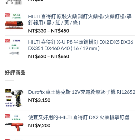
HILTI 喜得釘 原裝火藥 鋼釘火藥槍/火藥釘槍/擊
釘器用 ( 黑 / 紅 / 黃 / 綠 )
價
NT$
330
–
NT$
450
格
HILTI 喜得釘 X-U P8 平頭鋼構釘 DX2 DX5 DX36
範
DX351 DX460 A40 ( 16 / 19 mm )
圍：
價
NT$
630
–
NT$
650
NT$330
格
到
範
NT$450
好評商品
圍：
NT$630
到
Durofix 車王德克斯 12V充電衝擊起子機 RI12652
NT$650
NT$
3,150
便宜又好用的-HILTI 喜得釘 DX2 火藥槍擊釘器
NT$
9,200