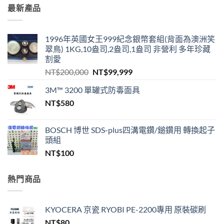
最新產品
1996年英國女王999紀念銀幣套組(背面為澳洲笑
翠鳥) 1KG,10盎司,2盎司,1盎司 非營利 多年珍藏
割愛
原
目
NT$
200,000
NT$
99,999
始
前
3M™ 3200 單罐式防毒面具
價
價
NT$
580
格：
格：
NT$200,000。
NT$99,999。
BOSCH 博世 SDS-plus四溝電鑽/鎚鑽用 轉換起子
頭組
NT$
100
熱門商品
KYOCERA 京瓷 RYOBI PE-2200專用 原裝碳刷
NT$
80