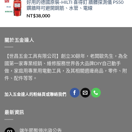
好用的德國原裝-HILTI 喜得釘 牆體探測儀 PS50
鑽牆時可避開鋼筋、水管、電線
NT$
38,000
關於五金達人
【世昌五金工具有限公司】創立30餘年，老闆歐先生，為全
國第一家專業經銷、維修服務世界各大品牌DIY自己動手
做，家庭用專業用電動工具，及其相關週邊商品，零件、附
件、配件等等。
加入五金達人的粉絲頁或聯絡我們
最新資訊
端午節暫停出貨公告
03