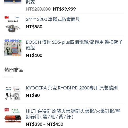
割愛
原
目
NT$
200,000
NT$
99,999
始
前
3M™ 3200 單罐式防毒面具
價
價
NT$
580
格：
格：
NT$200,000。
NT$99,999。
BOSCH 博世 SDS-plus四溝電鑽/鎚鑽用 轉換起子
頭組
NT$
100
熱門商品
KYOCERA 京瓷 RYOBI PE-2200專用 原裝碳刷
NT$
80
HILTI 喜得釘 原裝火藥 鋼釘火藥槍/火藥釘槍/擊
釘器用 ( 黑 / 紅 / 黃 / 綠 )
價
NT$
330
–
NT$
450