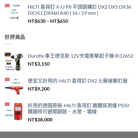
格
HILTI 喜得釘 X-U P8 平頭鋼構釘 DX2 DX5 DX36
範
DX351 DX460 A40 ( 16 / 19 mm )
圍：
價
NT$
630
–
NT$
650
NT$330
格
到
範
NT$450
好評商品
圍：
NT$630
到
Durofix 車王德克斯 12V充電衝擊起子機 RI12652
NT$650
NT$
3,150
便宜又好用的-HILTI 喜得釘 DX2 火藥槍擊釘器
NT$
9,200
好用的德國原裝-HILTI 喜得釘 牆體探測儀 PS50
鑽牆時可避開鋼筋、水管、電線
NT$
38,000