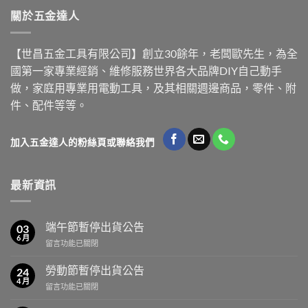
關於五金達人
【世昌五金工具有限公司】創立30餘年，老闆歐先生，為全
國第一家專業經銷、維修服務世界各大品牌DIY自己動手
做，家庭用專業用電動工具，及其相關週邊商品，零件、附
件、配件等等。
加入五金達人的粉絲頁或聯絡我們
最新資訊
端午節暫停出貨公告
03
6 月
在
留言功能已關閉
〈端
午
勞動節暫停出貨公告
24
節
4 月
在
留言功能已關閉
暫
〈勞
停