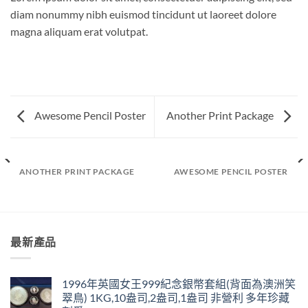
diam nonummy nibh euismod tincidunt ut laoreet dolore
magna aliquam erat volutpat.
Awesome Pencil Poster
Another Print Package
ANOTHER PRINT PACKAGE
AWESOME PENCIL POSTER
最新產品
1996年英國女王999紀念銀幣套組(背面為澳洲笑
翠鳥) 1KG,10盎司,2盎司,1盎司 非營利 多年珍藏