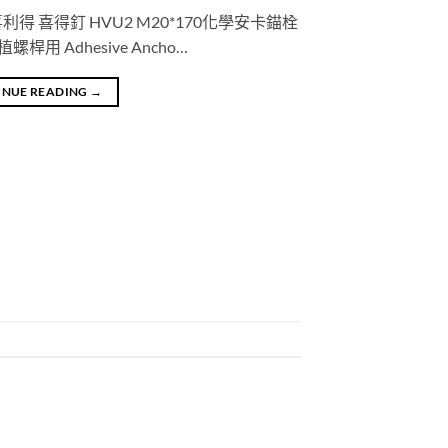
I 喜利得 喜得釘 HVU2 M20*170化學安卡錨栓
螺桿用 Adhesive Ancho…
INUE READING
→