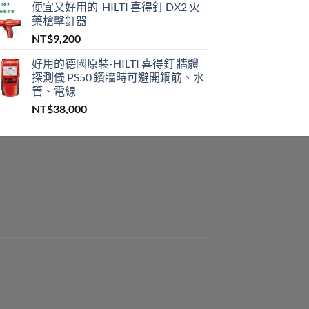
便宜又好用的-HILTI 喜得釘 DX2 火
藥槍擊釘器
NT$
9,200
好用的德國原裝-HILTI 喜得釘 牆體
探測儀 PS50 鑽牆時可避開鋼筋、水
管、電線
NT$
38,000