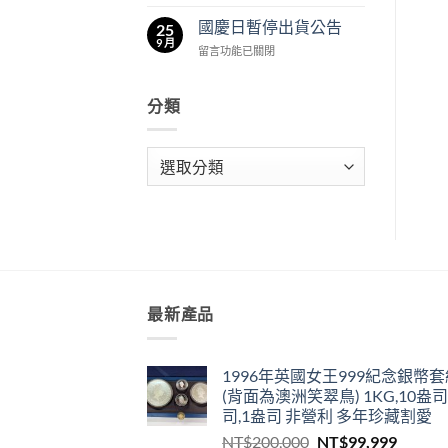
〈農
出
中
曆
貨
國慶日暫停出貨公告
25
春
公
9 月
在
留言功能已關閉
節
告〉
〈國
期
中
慶
間
日
分類
暫
暫
停
停
出
出
分
貨
貨
公
類
公
告〉
告〉
中
中
最新產品
1996年英國女王999紀念銀幣套
(背面為澳洲笑翠鳥) 1KG,10盎司
司,1盎司 非營利 多年珍藏割愛
原
目
NT$
200,000
NT$
99,999