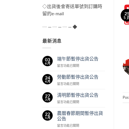
◇出貨後會寄送單號到訂購時
2
留的e-mail
5 
┈ — ┈ — ┈ — ◆
最新消息
端午節暫停出貨公告
03
6 月
在
留言功能已關閉
〈端
午
勞動節暫停出貨公告
24
節
4 月
在
留言功能已關閉
暫
〈勞
停
動
清明節暫停出貨公告
出
27
Pos
節
3 月
貨
在
留言功能已關閉
暫
公
〈清
停
告〉
明
農曆春節期間暫停出貨
出
22
中
節
1 月
貨
公告
暫
公
在
留言功能已關閉
停
告〉