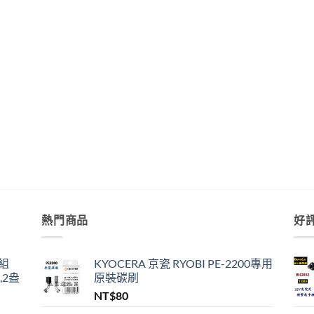
熱門商品
好
組
KYOCERA 京瓷 RYOBI PE-2200專用
,2盎
原裝碳刷
NT$
80