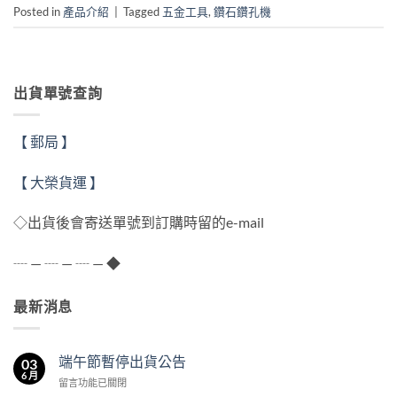
Posted in
產品介紹
|
Tagged
五金工具
,
鑽石鑽孔機
出貨單號查詢
【 郵局 】
【 大榮貨運 】
◇出貨後會寄送單號到訂購時留的e-mail
┈ — ┈ — ┈ — ◆
最新消息
端午節暫停出貨公告
03
6 月
在
留言功能已關閉
〈端