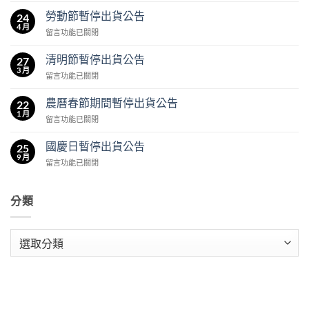
午
勞動節暫停出貨公告
24
節
4 月
在
留言功能已關閉
暫
〈勞
停
動
清明節暫停出貨公告
出
27
節
3 月
貨
在
留言功能已關閉
暫
公
〈清
停
告〉
明
農曆春節期間暫停出貨公告
出
22
中
節
1 月
貨
在
留言功能已關閉
暫
公
〈農
停
告〉
曆
國慶日暫停出貨公告
出
25
中
春
9 月
貨
在
留言功能已關閉
節
公
〈國
期
告〉
慶
間
中
日
分類
暫
暫
停
停
出
出
分
貨
貨
公
類
公
告〉
告〉
中
中