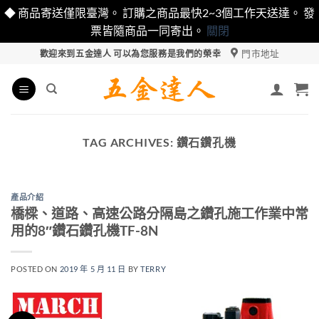
◆ 商品寄送僅限臺灣。 訂購之商品最快2~3個工作天送達。 發
票皆隨商品一同寄出。
關閉
Skip
門市地址
歡迎來到五金達人 可以為您服務是我們的榮幸
to
content
TAG ARCHIVES:
鑽石鑽孔機
產品介紹
橋樑、道路、高速公路分隔島之鑽孔施工作業中常
用的8″鑽石鑽孔機TF-8N
POSTED ON
2019 年 5 月 11 日
BY
TERRY