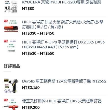
KYOCERA 京瓷 RYOBI PE-2200專用 原裝碳刷
NT$
80
HILTI 喜得釘 原裝火藥 鋼釘火藥槍/火藥釘槍/擊
釘器用 ( 黑 / 紅 / 黃 / 綠 )
價
NT$
330
–
NT$
450
格
HILTI 喜得釘 X-U P8 平頭鋼構釘 DX2 DX5 DX36
範
DX351 DX460 A40 ( 16 / 19 mm )
圍：
價
NT$
630
–
NT$
650
NT$330
格
到
範
NT$450
好評商品
圍：
NT$630
到
Durofix 車王德克斯 12V充電衝擊起子機 RI12652
NT$650
NT$
3,150
便宜又好用的-HILTI 喜得釘 DX2 火藥槍擊釘器
NT$
9,200