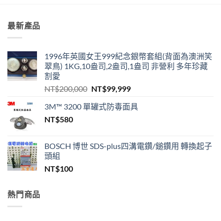
最新產品
1996年英國女王999紀念銀幣套組(背面為澳洲笑
翠鳥) 1KG,10盎司,2盎司,1盎司 非營利 多年珍藏
割愛
原
目
NT$
200,000
NT$
99,999
始
前
3M™ 3200 單罐式防毒面具
價
價
NT$
580
格：
格：
NT$200,000。
NT$99,999。
BOSCH 博世 SDS-plus四溝電鑽/鎚鑽用 轉換起子
頭組
NT$
100
熱門商品