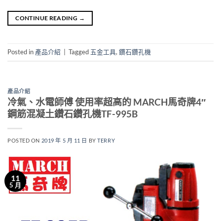
CONTINUE READING
→
Posted in
產品介紹
|
Tagged
五金工具
,
鑽石鑽孔機
產品介紹
冷氣、水電師傅 使用率超高的 MARCH馬奇牌4″
鋼筋混凝土鑽石鑽孔機TF-995B
POSTED ON
2019 年 5 月 11 日
BY
TERRY
11
5 月