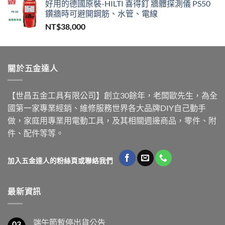
好用的德國原裝-HILTI 喜得釘 牆體探測儀 PS50
鑽牆時可避開鋼筋、水管、電線
NT$
38,000
關於五金達人
【世昌五金工具有限公司】創立30餘年，老闆歐先生，為全
國第一家專業經銷、維修服務世界各大品牌DIY自己動手
做，家庭用專業用電動工具，及其相關週邊商品，零件、附
件、配件等等。
加入五金達人的粉絲頁或聯絡我們
最新資訊
端午節暫停出貨公告
03