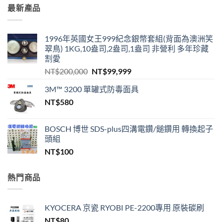
最新產品
1996年英國女王999紀念銀幣套組(背面為澳洲笑
翠鳥) 1KG,10盎司,2盎司,1盎司 非營利 多年珍藏
割愛
原
目
NT$
200,000
NT$
99,999
始
前
3M™ 3200 單罐式防毒面具
價
價
NT$
580
格：
格：
NT$200,000。
NT$99,999。
BOSCH 博世 SDS-plus四溝電鑽/鎚鑽用 轉換起子
頭組
NT$
100
熱門商品
KYOCERA 京瓷 RYOBI PE-2200專用 原裝碳刷
NT$
80