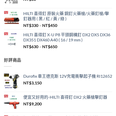
HILTI 喜得釘 原裝火藥 鋼釘火藥槍/火藥釘槍/擊
釘器用 ( 黑 / 紅 / 黃 / 綠 )
價
NT$
330
–
NT$
450
格
HILTI 喜得釘 X-U P8 平頭鋼構釘 DX2 DX5 DX36
範
DX351 DX460 A40 ( 16 / 19 mm )
圍：
價
NT$
630
–
NT$
650
NT$330
格
到
範
NT$450
好評商品
圍：
NT$630
到
Durofix 車王德克斯 12V充電衝擊起子機 RI12652
NT$650
NT$
3,150
便宜又好用的-HILTI 喜得釘 DX2 火藥槍擊釘器
NT$
9,200