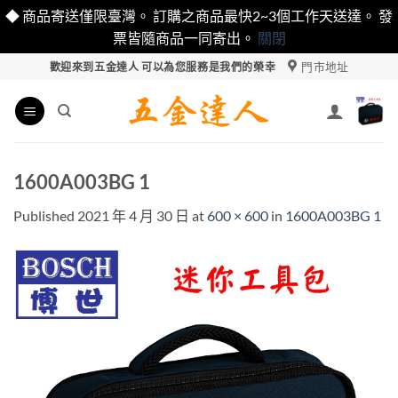
◆ 商品寄送僅限臺灣。 訂購之商品最快2~3個工作天送達。 發
票皆隨商品一同寄出。
關閉
Skip
門市地址
歡迎來到五金達人 可以為您服務是我們的榮幸
to
content
1600A003BG 1
Published
2021 年 4 月 30 日
at
600 × 600
in
1600A003BG 1