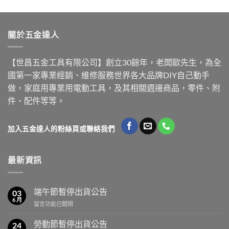
關於五金達人
【世昌五金工具有限公司】創立30餘年，老闆歐先生，為全
國第一家專業經銷、維修服務世界各大品牌DIY自己動手
做，家庭用專業用電動工具，及其相關週邊商品，零件、附
件、配件等等。
加入五金達人的粉絲頁或聯絡我們
最新資訊
端午節暫停出貨公告
03
6 月
在
留言功能已關閉
〈端
午
勞動節暫停出貨公告
24