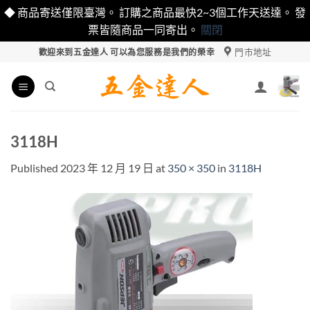
◆ 商品寄送僅限臺灣。 訂購之商品最快2~3個工作天送達。 發
票皆隨商品一同寄出。
關閉
Skip
門市地址
歡迎來到五金達人 可以為您服務是我們的榮幸
to
content
3118H
Published
2023 年 12 月 19 日
at
350 × 350
in
3118H