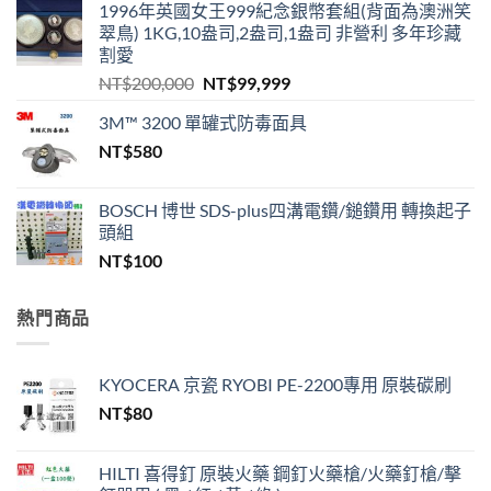
1996年英國女王999紀念銀幣套組(背面為澳洲笑
翠鳥) 1KG,10盎司,2盎司,1盎司 非營利 多年珍藏
割愛
原
目
NT$
200,000
NT$
99,999
始
前
3M™ 3200 單罐式防毒面具
價
價
NT$
580
格：
格：
NT$200,000。
NT$99,999。
BOSCH 博世 SDS-plus四溝電鑽/鎚鑽用 轉換起子
頭組
NT$
100
熱門商品
KYOCERA 京瓷 RYOBI PE-2200專用 原裝碳刷
NT$
80
HILTI 喜得釘 原裝火藥 鋼釘火藥槍/火藥釘槍/擊