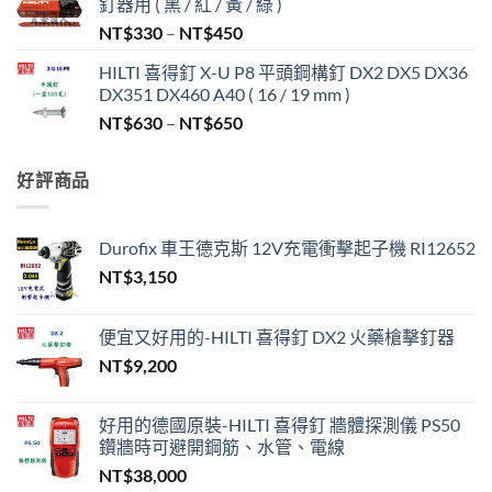
釘器用 ( 黑 / 紅 / 黃 / 綠 )
價
NT$
330
–
NT$
450
格
HILTI 喜得釘 X-U P8 平頭鋼構釘 DX2 DX5 DX36
範
DX351 DX460 A40 ( 16 / 19 mm )
圍：
價
NT$
630
–
NT$
650
NT$330
格
到
範
NT$450
好評商品
圍：
NT$630
到
Durofix 車王德克斯 12V充電衝擊起子機 RI12652
NT$650
NT$
3,150
便宜又好用的-HILTI 喜得釘 DX2 火藥槍擊釘器
NT$
9,200
好用的德國原裝-HILTI 喜得釘 牆體探測儀 PS50
鑽牆時可避開鋼筋、水管、電線
NT$
38,000