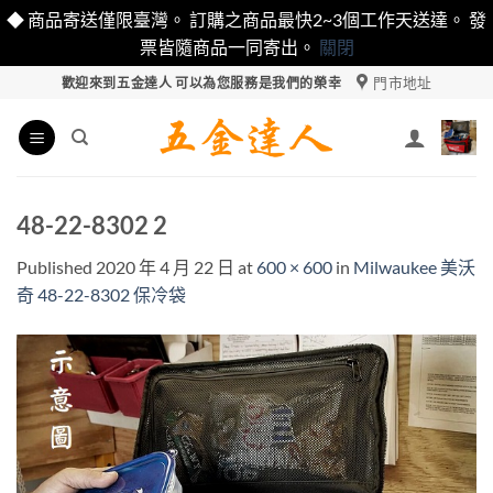
◆ 商品寄送僅限臺灣。 訂購之商品最快2~3個工作天送達。 發
票皆隨商品一同寄出。
關閉
Skip
門市地址
歡迎來到五金達人 可以為您服務是我們的榮幸
to
content
48-22-8302 2
Published
2020 年 4 月 22 日
at
600 × 600
in
Milwaukee 美沃
奇 48-22-8302 保冷袋