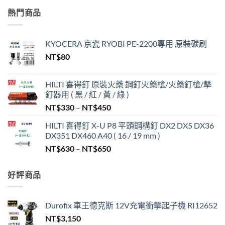
熱門商品
KYOCERA 京瓷 RYOBI PE-2200專用 原裝碳刷
NT$
80
HILTI 喜得釘 原裝火藥 鋼釘火藥槍/火藥釘槍/擊
釘器用 ( 黑 / 紅 / 黃 / 綠 )
價
NT$
330
–
NT$
450
格
HILTI 喜得釘 X-U P8 平頭鋼構釘 DX2 DX5 DX36
範
DX351 DX460 A40 ( 16 / 19 mm )
圍：
價
NT$
630
–
NT$
650
NT$330
格
到
範
NT$450
好評商品
圍：
NT$630
到
Durofix 車王德克斯 12V充電衝擊起子機 RI12652
NT$650
NT$
3,150