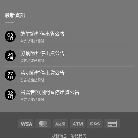
最新資訊
端午節暫停出貨公告
03
6 月
在
留言功能已關閉
〈端
午
勞動節暫停出貨公告
24
節
4 月
在
留言功能已關閉
暫
〈勞
停
動
清明節暫停出貨公告
出
27
節
3 月
貨
在
留言功能已關閉
暫
公
〈清
停
告〉
明
農曆春節期間暫停出貨公告
出
22
中
節
1 月
貨
在
留言功能已關閉
暫
公
〈農
停
告〉
曆
出
中
春
貨
節
公
Visa
MasterCard
Cash
Atm
Bank
Credit
期
告〉
On
Transfer
Card
間
中
最新消息
聯絡我們
暫
Delivery
2