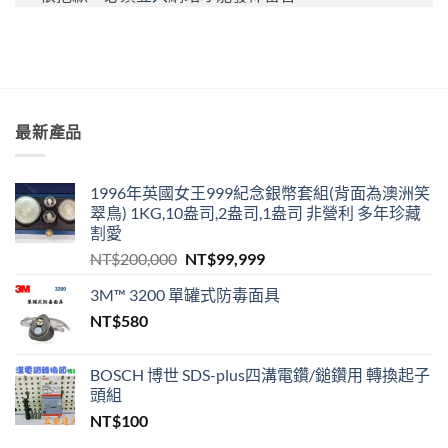
最新產品
1996年英國女王999紀念銀幣套組(背面為澳洲笑
翠鳥) 1KG,10盎司,2盎司,1盎司 非營利 多年珍藏
割愛
原
目
NT$
200,000
NT$
99,999
始
前
3M™ 3200 單罐式防毒面具
價
價
NT$
580
格：
格：
NT$200,000。
NT$99,999。
BOSCH 博世 SDS-plus四溝電鑽/鎚鑽用 轉換起子
頭組
NT$
100