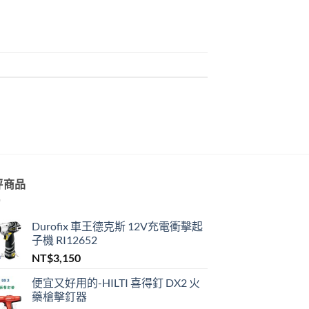
評商品
Durofix 車王德克斯 12V充電衝擊起
子機 RI12652
NT$
3,150
便宜又好用的-HILTI 喜得釘 DX2 火
藥槍擊釘器