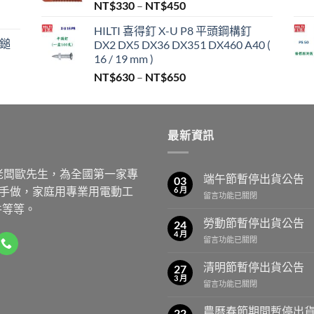
價
NT$
330
–
NT$
450
格
,999。
HILTI 喜得釘 X-U P8 平頭鋼構釘
範
/鎚
DX2 DX5 DX36 DX351 DX460 A40 (
圍：
16 / 19 mm )
NT$330
價
NT$
630
–
NT$
650
到
格
NT$450
範
圍：
最新資訊
NT$630
到
NT$650
老闆歐先生，為全國第一家專
端午節暫停出貨公告
03
動手做，家庭用專業用電動工
6 月
在
留言功能已關閉
件等等。
〈端
午
勞動節暫停出貨公告
24
節
4 月
在
留言功能已關閉
暫
〈勞
停
動
清明節暫停出貨公告
出
27
節
3 月
貨
在
留言功能已關閉
暫
公
〈清
停
告〉
明
農曆春節期間暫停出
出
22
中