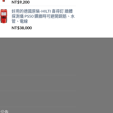
NT$
9,200
好用的德國原裝-HILTI 喜得釘 牆體
探測儀 PS50 鑽牆時可避開鋼筋、水
管、電線
NT$
38,000
貨公告