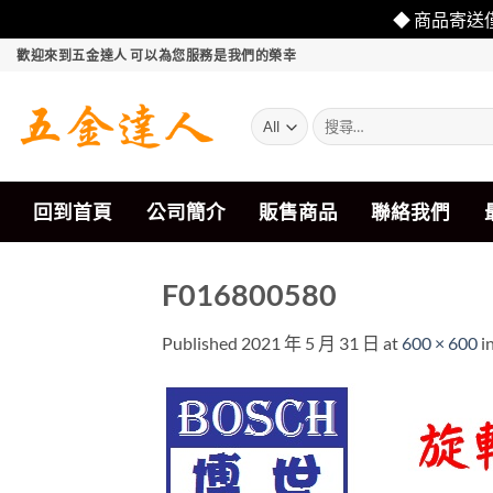
◆ 商品寄送
Skip
歡迎來到五金達人 可以為您服務是我們的榮幸
to
content
搜
尋
關
鍵
字:
回到首頁
公司簡介
販售商品
聯絡我們
F016800580
Published
2021 年 5 月 31 日
at
600 × 600
i