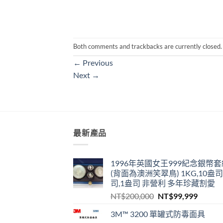
Both comments and trackbacks are currently closed.
←
Previous
Next
→
最新產品
1996年英國女王999紀念銀幣套
(背面為澳洲笑翠鳥) 1KG,10盎司
司,1盎司 非營利 多年珍藏割愛
原
目
NT$
200,000
NT$
99,999
始
前
3M™ 3200 單罐式防毒面具
價
價