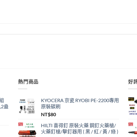
熱門商品
好
組
KYOCERA 京瓷 RYOBI PE-2200專用
,2盎
原裝碳刷
NT$
80
HILTI 喜得釘 原裝火藥 鋼釘火藥槍/
火藥釘槍/擊釘器用 ( 黑 / 紅 / 黃 / 綠 )