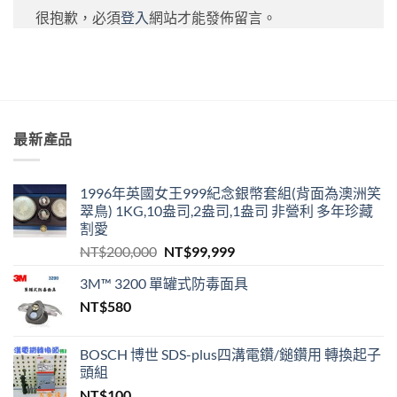
很抱歉，必須
登入
網站才能發佈留言。
最新產品
1996年英國女王999紀念銀幣套組(背面為澳洲笑
翠鳥) 1KG,10盎司,2盎司,1盎司 非營利 多年珍藏
割愛
原
目
NT$
200,000
NT$
99,999
始
前
3M™ 3200 單罐式防毒面具
價
價
NT$
580
格：
格：
NT$200,000。
NT$99,999。
BOSCH 博世 SDS-plus四溝電鑽/鎚鑽用 轉換起子
頭組
NT$
100