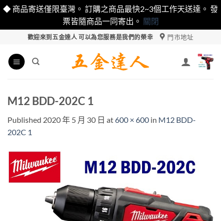
◆ 商品寄送僅限臺灣。 訂購之商品最快2~3個工作天送達。 發
票皆隨商品一同寄出。
關閉
Skip
門市地址
歡迎來到五金達人 可以為您服務是我們的榮幸
to
content
M12 BDD-202C 1
Published
2020 年 5 月 30 日
at
600 × 600
in
M12 BDD-
202C 1