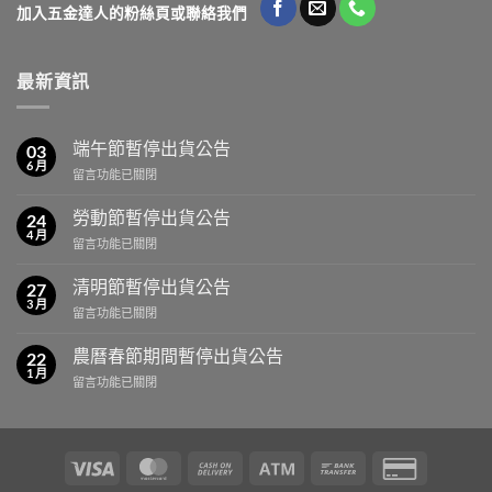
加入五金達人的粉絲頁或聯絡我們
最新資訊
端午節暫停出貨公告
03
6 月
在
留言功能已關閉
〈端
午
勞動節暫停出貨公告
24
節
4 月
在
留言功能已關閉
暫
〈勞
停
動
清明節暫停出貨公告
出
27
節
3 月
貨
在
留言功能已關閉
暫
公
〈清
停
告〉
明
農曆春節期間暫停出貨公告
出
22
中
節
1 月
貨
在
留言功能已關閉
暫
公
〈農
停
告〉
曆
出
中
春
貨
節
公
Visa
MasterCard
Cash
Atm
Bank
Credit
期
告〉
On
Transfer
Card