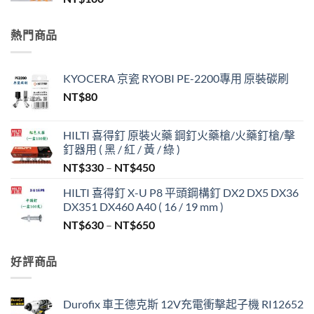
熱門商品
KYOCERA 京瓷 RYOBI PE-2200專用 原裝碳刷
NT$
80
HILTI 喜得釘 原裝火藥 鋼釘火藥槍/火藥釘槍/擊
釘器用 ( 黑 / 紅 / 黃 / 綠 )
價
NT$
330
–
NT$
450
格
HILTI 喜得釘 X-U P8 平頭鋼構釘 DX2 DX5 DX36
範
DX351 DX460 A40 ( 16 / 19 mm )
圍：
價
NT$
630
–
NT$
650
NT$330
格
到
範
NT$450
好評商品
圍：
NT$630
到
Durofix 車王德克斯 12V充電衝擊起子機 RI12652
NT$650