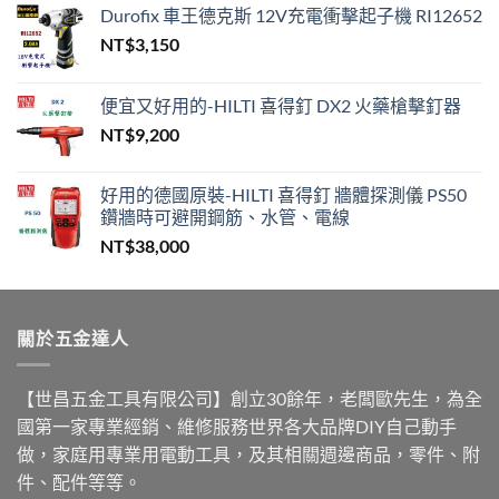
到
Durofix 車王德克斯 12V充電衝擊起子機 RI12652
NT$650
NT$
3,150
便宜又好用的-HILTI 喜得釘 DX2 火藥槍擊釘器
NT$
9,200
好用的德國原裝-HILTI 喜得釘 牆體探測儀 PS50
鑽牆時可避開鋼筋、水管、電線
NT$
38,000
關於五金達人
【世昌五金工具有限公司】創立30餘年，老闆歐先生，為全
國第一家專業經銷、維修服務世界各大品牌DIY自己動手
做，家庭用專業用電動工具，及其相關週邊商品，零件、附
件、配件等等。