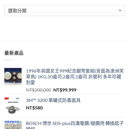
停
出
出
分
貨
貨
公
類
公
告〉
告〉
中
中
最新產品
1996年英國女王999紀念銀幣套組(背面為澳洲笑
翠鳥) 1KG,10盎司,2盎司,1盎司 非營利 多年珍藏
割愛
原
目
NT$
200,000
NT$
99,999
始
前
3M™ 3200 單罐式防毒面具
價
價
NT$
580
格：
格：
NT$200,000。
NT$99,999。
BOSCH 博世 SDS-plus四溝電鑽/鎚鑽用 轉換起子
頭組