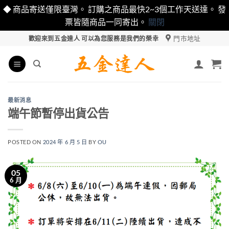
◆ 商品寄送僅限臺灣。 訂購之商品最快2~3個工作天送達。 發
票皆隨商品一同寄出。
關閉
Skip
門市地址
歡迎來到五金達人 可以為您服務是我們的榮幸
to
content
最新消息
端午節暫停出貨公告
POSTED ON
2024 年 6 月 5 日
BY
OU
05
6 月