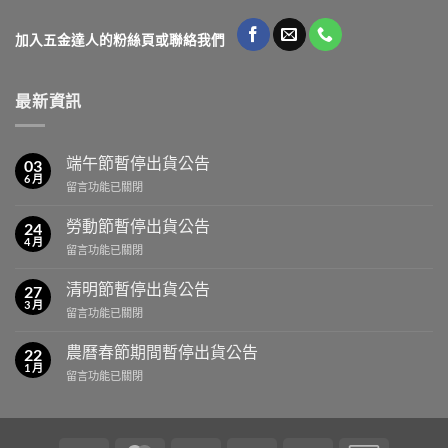
加入五金達人的粉絲頁或聯絡我們
最新資訊
端午節暫停出貨公告
03
6 月
在
留言功能已關閉
〈端
午
勞動節暫停出貨公告
24
節
4 月
在
留言功能已關閉
暫
〈勞
停
動
清明節暫停出貨公告
出
27
節
3 月
貨
在
留言功能已關閉
暫
公
〈清
停
告〉
明
農曆春節期間暫停出貨公告
出
22
中
節
1 月
貨
在
留言功能已關閉
暫
公
〈農
停
告〉
曆
出
中
春
貨
節
公