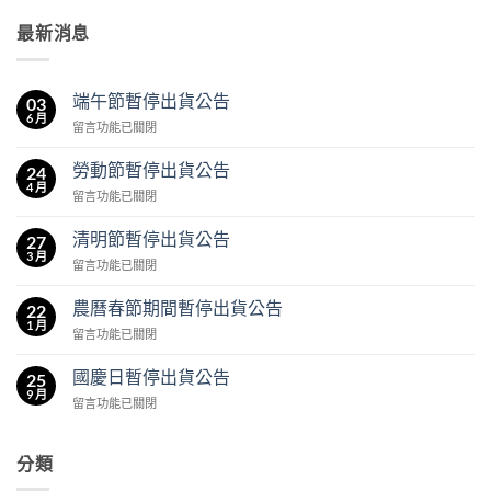
最新消息
端午節暫停出貨公告
03
6 月
在
留言功能已關閉
〈端
午
勞動節暫停出貨公告
24
節
4 月
在
留言功能已關閉
暫
〈勞
停
動
清明節暫停出貨公告
出
27
節
3 月
貨
在
留言功能已關閉
暫
公
〈清
停
告〉
明
農曆春節期間暫停出貨公告
出
22
中
節
1 月
貨
在
留言功能已關閉
暫
公
〈農
停
告〉
曆
國慶日暫停出貨公告
出
25
中
春
9 月
貨
在
留言功能已關閉
節
公
〈國
期
告〉
慶
間
中
日
分類
暫
暫
停