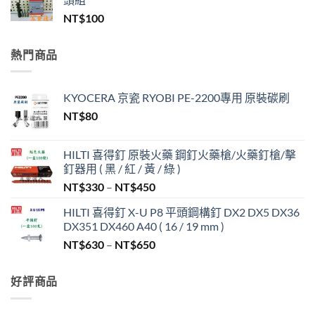
NT$
100
熱門商品
KYOCERA 京瓷 RYOBI PE-2200專用 原裝碳刷
NT$
80
HILTI 喜得釘 原裝火藥 鋼釘火藥槍/火藥釘槍/擊
釘器用 ( 黑 / 紅 / 黃 / 綠 )
價
NT$
330
–
NT$
450
格
HILTI 喜得釘 X-U P8 平頭鋼構釘 DX2 DX5 DX36
範
DX351 DX460 A40 ( 16 / 19 mm )
圍：
價
NT$
630
–
NT$
650
NT$330
格
到
範
NT$450
好評商品
圍：
NT$630