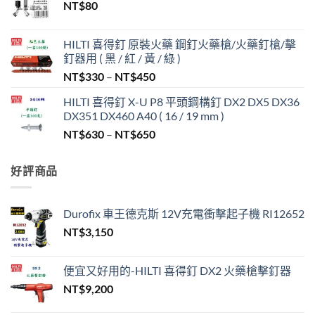
NT$
80
HILTI 喜得釘 原裝火藥 鋼釘火藥槍/火藥釘槍/擊
釘器用 ( 黑 / 紅 / 黃 / 綠 )
價
NT$
330
–
NT$
450
格
HILTI 喜得釘 X-U P8 平頭鋼構釘 DX2 DX5 DX36
範
DX351 DX460 A40 ( 16 / 19 mm )
圍：
價
NT$
630
–
NT$
650
NT$330
格
到
範
NT$450
好評商品
圍：
NT$630
到
Durofix 車王德克斯 12V充電衝擊起子機 RI12652
NT$650
NT$
3,150
便宜又好用的-HILTI 喜得釘 DX2 火藥槍擊釘器
NT$
9,200