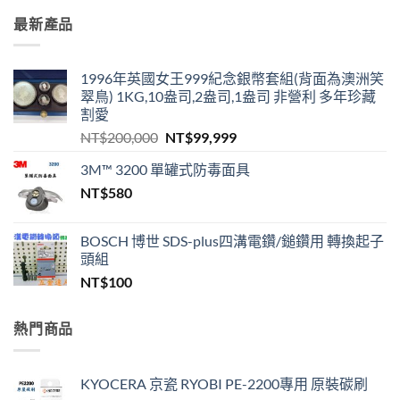
最新產品
1996年英國女王999紀念銀幣套組(背面為澳洲笑
翠鳥) 1KG,10盎司,2盎司,1盎司 非營利 多年珍藏
割愛
原
目
NT$
200,000
NT$
99,999
始
前
3M™ 3200 單罐式防毒面具
價
價
NT$
580
格：
格：
NT$200,000。
NT$99,999。
BOSCH 博世 SDS-plus四溝電鑽/鎚鑽用 轉換起子
頭組
NT$
100
熱門商品
KYOCERA 京瓷 RYOBI PE-2200專用 原裝碳刷