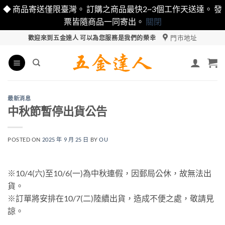
◆ 商品寄送僅限臺灣。 訂購之商品最快2~3個工作天送達。 發
票皆隨商品一同寄出。
關閉
Skip
門市地址
歡迎來到五金達人 可以為您服務是我們的榮幸
to
content
最新消息
中秋節暫停出貨公告
POSTED ON
2025 年 9 月 25 日
BY
OU
※10/4(六)至10/6(一)為中秋連假，因郵局公休，故無法出
貨。
※訂單將安排在10/7(二)陸續出貨，造成不便之處，敬請見
諒。