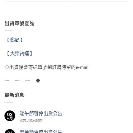
出貨單號查詢
【 郵局 】
【 大榮貨運 】
◇出貨後會寄送單號到訂購時留的e-mail
┈ — ┈ — ┈ — ◆
最新消息
端午節暫停出貨公告
03
6 月
在
留言功能已關閉
〈端
午
勞動節暫停出貨公告
24