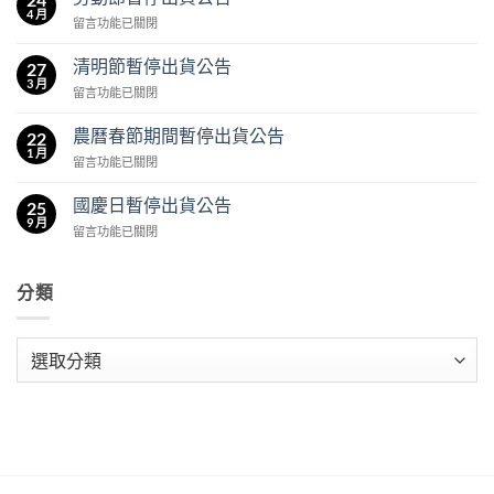
節
4 月
在
留言功能已關閉
暫
〈勞
停
動
清明節暫停出貨公告
出
27
節
3 月
貨
在
留言功能已關閉
暫
公
〈清
停
告〉
明
農曆春節期間暫停出貨公告
出
22
中
節
1 月
貨
在
留言功能已關閉
暫
公
〈農
停
告〉
曆
國慶日暫停出貨公告
出
25
中
春
9 月
貨
在
留言功能已關閉
節
公
〈國
期
告〉
慶
間
中
日
分類
暫
暫
停
停
出
出
分
貨
貨
公
類
公
告〉
告〉
中
中