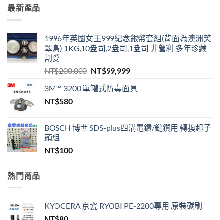
最新產品
1996年英國女王999紀念銀幣套組(背面為澳洲笑
翠鳥) 1KG,10盎司,2盎司,1盎司 非營利 多年珍藏
割愛
原
目
NT$
200,000
NT$
99,999
始
前
3M™ 3200 單罐式防毒面具
價
價
NT$
580
格：
格：
NT$200,000。
NT$99,999。
BOSCH 博世 SDS-plus四溝電鑽/鎚鑽用 轉換起子
頭組
NT$
100
熱門商品
KYOCERA 京瓷 RYOBI PE-2200專用 原裝碳刷
NT$
80