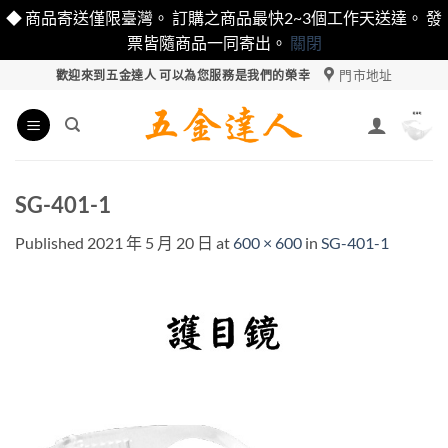
◆ 商品寄送僅限臺灣。 訂購之商品最快2~3個工作天送達。 發
票皆隨商品一同寄出。
關閉
Skip
門市地址
歡迎來到五金達人 可以為您服務是我們的榮幸
to
content
SG-401-1
Published
2021 年 5 月 20 日
at
600 × 600
in
SG-401-1