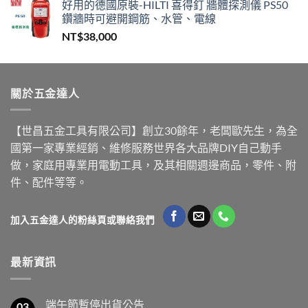
好用的德國原裝-HILTI 喜得釘 牆體探測儀 PS50
鑽牆時可避開鋼筋、水管、電線
NT$
38,000
關於五金達人
【世昌五金工具有限公司】創立30餘年，老闆歐先生，為全
國第一家專業經銷、維修服務世界各大品牌DIY自己動手
做，家庭用專業用電動工具，及其相關週邊商品，零件、附
件、配件等等。
加入五金達人的粉絲頁或聯絡我們
最新資訊
端午節暫停出貨公告
03