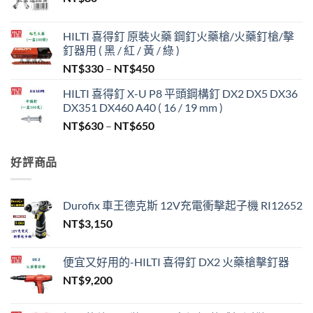
HILTI 喜得釘 原裝火藥 鋼釘火藥槍/火藥釘槍/擊
釘器用 ( 黑 / 紅 / 黃 / 綠 )
價
NT$
330
–
NT$
450
格
HILTI 喜得釘 X-U P8 平頭鋼構釘 DX2 DX5 DX36
範
DX351 DX460 A40 ( 16 / 19 mm )
圍：
價
NT$
630
–
NT$
650
NT$330
格
到
範
NT$450
好評商品
圍：
NT$630
到
Durofix 車王德克斯 12V充電衝擊起子機 RI12652
NT$650
NT$
3,150
便宜又好用的-HILTI 喜得釘 DX2 火藥槍擊釘器
NT$
9,200