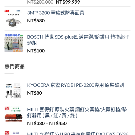
原
目
NT$
200,000
NT$
99,999
始
前
3M™ 3200 單罐式防毒面具
價
價
NT$
580
格：
格：
NT$200,000。
NT$99,999。
BOSCH 博世 SDS-plus四溝電鑽/鎚鑽用 轉換起子
頭組
NT$
100
熱門商品
KYOCERA 京瓷 RYOBI PE-2200專用 原裝碳刷
NT$
80
HILTI 喜得釘 原裝火藥 鋼釘火藥槍/火藥釘槍/擊
釘器用 ( 黑 / 紅 / 黃 / 綠 )
價
NT$
330
–
NT$
450
格
HILTI 喜得釘 X-U P8 平頭鋼構釘 DX2 DX5 DX36