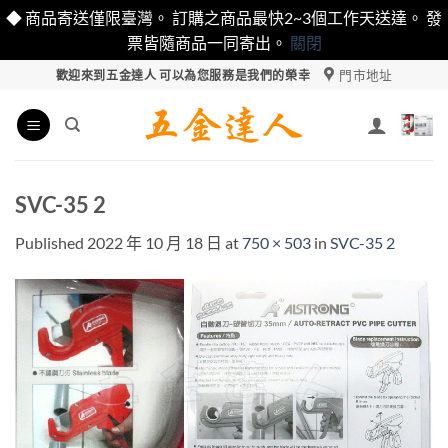
◆ 商品寄送僅限臺灣。 訂購之商品最快2~3個工作天送達。 發
票皆隨商品一同寄出。
關閉
Skip
門市地址
歡迎來到五金達人 可以為您服務是我們的榮幸
to
content
SVC-35 2
Published
2022 年 10 月 18 日
at
750 × 503
in
SVC-35 2