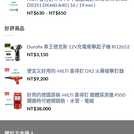
範
DX351 DX460 A40 ( 16 / 19 mm )
圍：
價
NT$
630
–
NT$
650
NT$330
格
到
範
NT$450
好評商品
圍：
NT$630
到
Durofix 車王德克斯 12V充電衝擊起子機 RI12652
NT$650
NT$
3,150
便宜又好用的-HILTI 喜得釘 DX2 火藥槍擊釘器
NT$
9,200
好用的德國原裝-HILTI 喜得釘 牆體探測儀 PS50
鑽牆時可避開鋼筋、水管、電線
NT$
38,000
關於五金達人