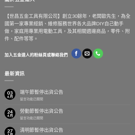
【世昌五金工具有限公司】創立30餘年，老闆歐先生，為全
國第一家專業經銷、維修服務世界各大品牌DIY自己動手
做，家庭用專業用電動工具，及其相關週邊商品，零件、附
件、配件等等。
加入五金達人的粉絲頁或聯絡我們
最新資訊
端午節暫停出貨公告
03
6 月
在
留言功能已關閉
〈端
午
勞動節暫停出貨公告
24
節
4 月
在
留言功能已關閉
暫
〈勞
停
動
清明節暫停出貨公告
出
27
節
3 月
貨