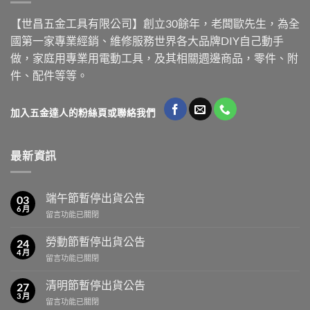
【世昌五金工具有限公司】創立30餘年，老闆歐先生，為全
國第一家專業經銷、維修服務世界各大品牌DIY自己動手
做，家庭用專業用電動工具，及其相關週邊商品，零件、附
件、配件等等。
加入五金達人的粉絲頁或聯絡我們
最新資訊
端午節暫停出貨公告
03
6 月
在
留言功能已關閉
〈端
午
勞動節暫停出貨公告
24
節
4 月
在
留言功能已關閉
暫
〈勞
停
動
清明節暫停出貨公告
出
27
節
3 月
貨
在
留言功能已關閉
暫
公