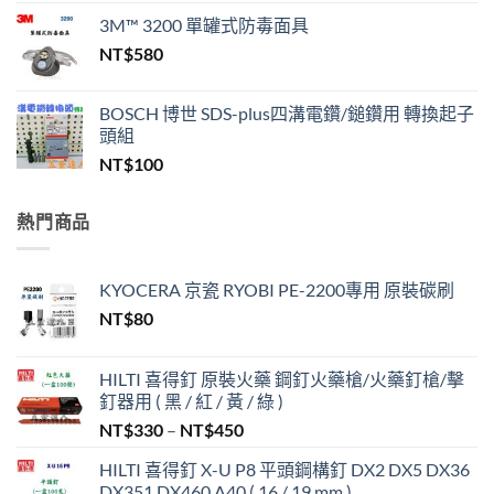
始
前
3M™ 3200 單罐式防毒面具
價
價
NT$
580
格：
格：
NT$200,000。
NT$99,999。
BOSCH 博世 SDS-plus四溝電鑽/鎚鑽用 轉換起子
頭組
NT$
100
熱門商品
KYOCERA 京瓷 RYOBI PE-2200專用 原裝碳刷
NT$
80
HILTI 喜得釘 原裝火藥 鋼釘火藥槍/火藥釘槍/擊
釘器用 ( 黑 / 紅 / 黃 / 綠 )
價
NT$
330
–
NT$
450
格
HILTI 喜得釘 X-U P8 平頭鋼構釘 DX2 DX5 DX36
範
DX351 DX460 A40 ( 16 / 19 mm )