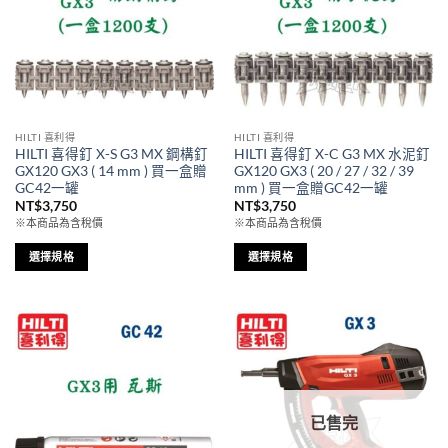
HILTI 喜利得
HILTI 喜利得
HILTI 喜得釘 X-S G3 MX 鋼構釘
HILTI 喜得釘 X-C G3 MX 水泥釘
GX120 GX3 ( 14 mm ) 買一盒贈
GX120 GX3 ( 20 / 27 / 32 / 39
GC42一罐
mm ) 買一盒贈GC42一罐
NT$
3,750
NT$
3,750
※本商品為含稅價
※本商品為含稅價
選擇規格
選擇規格
此
此
產
產
品
品
有
有
多
多
種
種
款
款
已售完
式。
式。