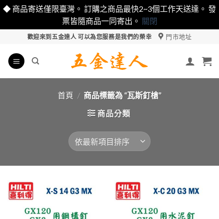
◆ 商品寄送僅限臺灣。 訂購之商品最快2~3個工作天送達。 發
票皆隨商品一同寄出。
關閉
Skip
門市地址
歡迎來到五金達人 可以為您服務是我們的榮幸
to
content
首頁
/
商品標籤為 “瓦斯釘槍”
商品分類