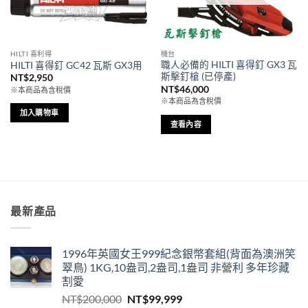
可
可
在
在
產
產
品
品
HILTI 喜利得
機台
頁
頁
職人必備的 HILTI 喜得釘 GX3 瓦
HILTI 喜得釘 GC42 瓦斯 GX3用
面
面
斯擊釘槍 (已停產)
NT$
2,950
選
選
NT$
46,000
※本商品為含稅價
擇
擇
※本商品為含稅價
加入購物車
選
選
查看內容
項
項
最新產品
1996年英國女王999紀念銀幣套組(背面為澳洲笑
翠鳥) 1KG,10盎司,2盎司,1盎司 非營利 多年珍藏
割愛
原
目
NT$
200,000
NT$
99,999