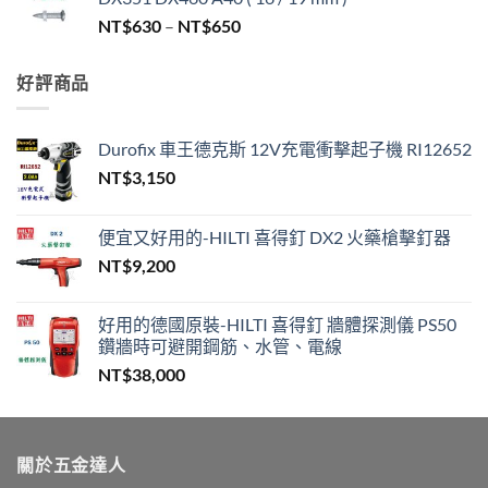
圍：
價
NT$
630
–
NT$
650
NT$330
格
到
範
NT$450
好評商品
圍：
NT$630
到
Durofix 車王德克斯 12V充電衝擊起子機 RI12652
NT$650
NT$
3,150
便宜又好用的-HILTI 喜得釘 DX2 火藥槍擊釘器
NT$
9,200
好用的德國原裝-HILTI 喜得釘 牆體探測儀 PS50
鑽牆時可避開鋼筋、水管、電線
NT$
38,000
關於五金達人