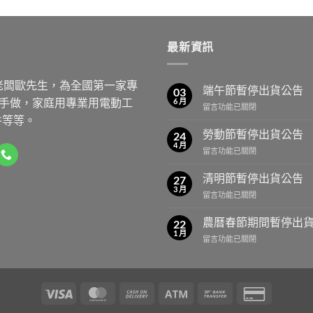
格
NT$450
範
圍：
最新資訊
NT$630
到
NT$650
老闆歐先生，為全國第一家專
端午節暫停出貨公告
03
動手做，家庭用專業用電動工
6 月
在
留言功能已關閉
件等等。
〈端
午
勞動節暫停出貨公告
24
節
4 月
在
留言功能已關閉
暫
〈勞
停
動
清明節暫停出貨公告
出
27
節
3 月
貨
在
留言功能已關閉
暫
公
〈清
停
告〉
明
農曆春節期間暫停出
出
22
中
節
1 月
貨
在
留言功能已關閉
暫
公
〈農
停
告〉
曆
出
中
春
貨
節
公
Visa
MasterCard
Cash
Atm
Bank
Credit
期
告〉
On
Transfer
Card
間
中