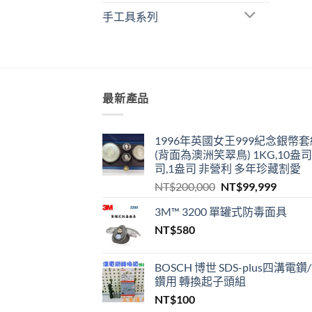
手工具系列
最新產品
1996年英國女王999紀念銀幣套
(背面為澳洲笑翠鳥) 1KG,10盎司
司,1盎司 非營利 多年珍藏割愛
原
目
NT$
200,000
NT$
99,999
始
前
3M™ 3200 單罐式防毒面具
價
價
NT$
580
格：
格：
NT$200,000。
NT$99
BOSCH 博世 SDS-plus四溝電鑽
鑽用 轉換起子頭組
NT$
100