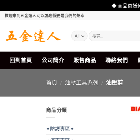
◆ 商品寄送
Skip
歡迎來到五金達人 可以為您服務是我們的榮幸
to
content
搜
尋
關
鍵
字:
回到首頁
公司簡介
販售商品
聯絡我們
首頁
/
油壓工具系列
/
油壓剪
商品分類
✦防護專區✦