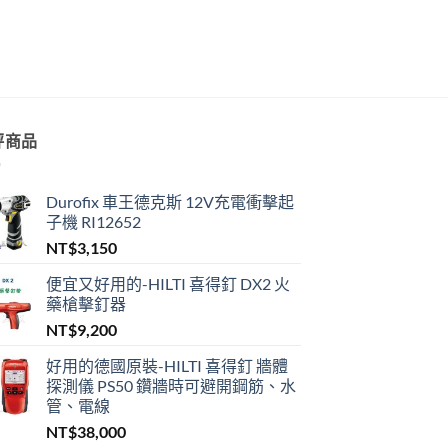
評商品
Durofix 車王德克斯 12V充電衝擊起
子機 RI12652
NT$
3,150
便宜又好用的-HILTI 喜得釘 DX2 火
藥槍擊釘器
NT$
9,200
好用的德國原裝-HILTI 喜得釘 牆體
探測儀 PS50 鑽牆時可避開鋼筋、水
管、電線
NT$
38,000