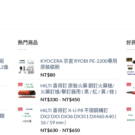
熱門商品
好
組
KYOCERA 京瓷 RYOBI PE-2200專用
,2盎
原裝碳刷
NT$
80
HILTI 喜得釘 原裝火藥 鋼釘火藥槍/
火藥釘槍/擊釘器用 ( 黑 / 紅 / 黃 / 綠 )
價
NT$
330
–
NT$
450
格
,999。
HILTI 喜得釘 X-U P8 平頭鋼構釘
範
/鎚
DX2 DX5 DX36 DX351 DX460 A40 (
圍：
16 / 19 mm )
NT$330
價
NT$
630
–
NT$
650
到