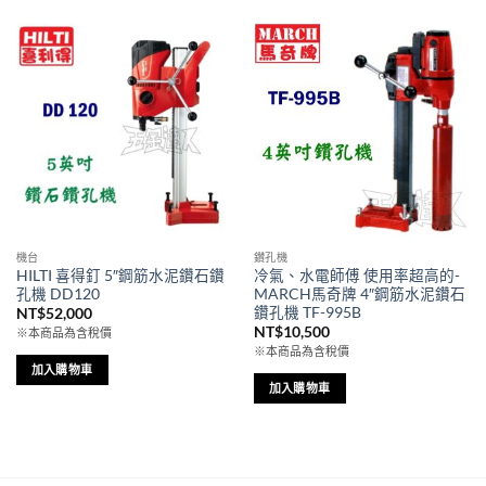
機台
鑽孔機
HILTI 喜得釘 5″鋼筋水泥鑽石鑽
冷氣、水電師傅 使用率超高的-
孔機 DD120
MARCH馬奇牌 4″鋼筋水泥鑽石
鑽孔機 TF-995B
NT$
52,000
NT$
10,500
※本商品為含稅價
※本商品為含稅價
加入購物車
加入購物車