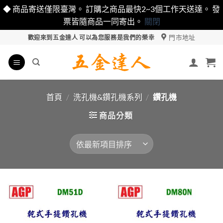
◆ 商品寄送僅限臺灣。 訂購之商品最快2~3個工作天送達。 發
票皆隨商品一同寄出。
關閉
Skip
門市地址
歡迎來到五金達人 可以為您服務是我們的榮幸
to
content
首頁
/
洗孔機&鑽孔機系列
/
鑽孔機
商品分類