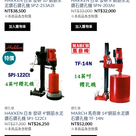
HAKKEN 日本 發研 10″鋼筋水
HAKKEN 日本 發研 8″鋼筋水泥
泥鑽石鑽孔機 SPZ-253A2t
鑽石鑽孔機 SPN-203At
原
目
NT$
38,500
NT$
33,000
NT$
32,000
始
前
※本商品為含稅價
※本商品為含稅價
價
價
格：
格：
NT$33,000。
NT$32,00
加入購物車
加入購物車
特價
鑽孔機
鑽孔機
HAKKEN 日本 發研 4″鋼筋水泥
MARCH 馬奇牌 14″鋼筋水泥鑽
鑽石鑽孔機 SPJ-122Ct
石鑽孔機 TF-14N
原
目
NT$
27,300
NT$
26,250
NT$
52,000
始
前
※本商品為含稅價
※本商品為含稅價
價
價
格：
格：