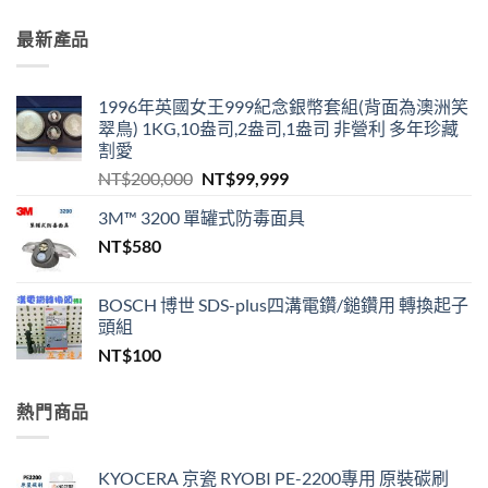
最新產品
1996年英國女王999紀念銀幣套組(背面為澳洲笑
翠鳥) 1KG,10盎司,2盎司,1盎司 非營利 多年珍藏
割愛
原
目
NT$
200,000
NT$
99,999
始
前
3M™ 3200 單罐式防毒面具
價
價
NT$
580
格：
格：
NT$200,000。
NT$99,999。
BOSCH 博世 SDS-plus四溝電鑽/鎚鑽用 轉換起子
頭組
NT$
100
熱門商品
KYOCERA 京瓷 RYOBI PE-2200專用 原裝碳刷