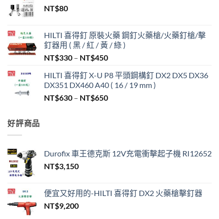
NT$
80
HILTI 喜得釘 原裝火藥 鋼釘火藥槍/火藥釘槍/擊
釘器用 ( 黑 / 紅 / 黃 / 綠 )
價
NT$
330
–
NT$
450
格
HILTI 喜得釘 X-U P8 平頭鋼構釘 DX2 DX5 DX36
範
DX351 DX460 A40 ( 16 / 19 mm )
圍：
價
NT$
630
–
NT$
650
NT$330
格
到
範
NT$450
好評商品
圍：
NT$630
到
Durofix 車王德克斯 12V充電衝擊起子機 RI12652
NT$650
NT$
3,150
便宜又好用的-HILTI 喜得釘 DX2 火藥槍擊釘器
NT$
9,200