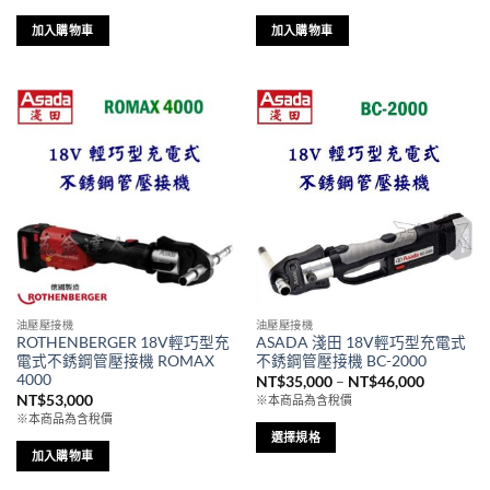
選
加入購物車
加入購物車
項
油壓壓接機
油壓壓接機
ROTHENBERGER 18V輕巧型充
ASADA 淺田 18V輕巧型充電式
電式不銹鋼管壓接機 ROMAX
不銹鋼管壓接機 BC-2000
4000
價
NT$
35,000
–
NT$
46,000
格
NT$
53,000
※本商品為含稅價
範
※本商品為含稅價
圍：
NT$35,0
選擇規格
到
加入購物車
此
NT$46,0
產