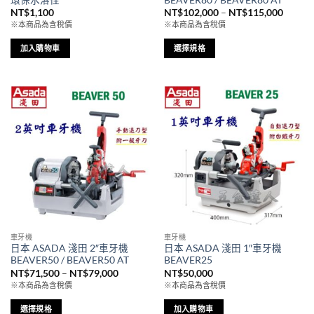
選
價
NT$
1,100
NT$
102,000
–
NT$
115,000
擇
格
擇
※本商品為含稅價
※本商品為含稅價
選
範
圍：
選
項
NT$10
加入購物車
選擇規格
項
到
此
NT$11
產
品
有
多
種
款
式。
可
在
產
品
車牙機
車牙機
頁
日本 ASADA 淺田 2″車牙機
日本 ASADA 淺田 1″車牙機
面
BEAVER50 / BEAVER50 AT
BEAVER25
選
價
NT$
71,500
–
NT$
79,000
NT$
50,000
格
擇
※本商品為含稅價
※本商品為含稅價
範
圍：
選
NT$71,500
選擇規格
加入購物車