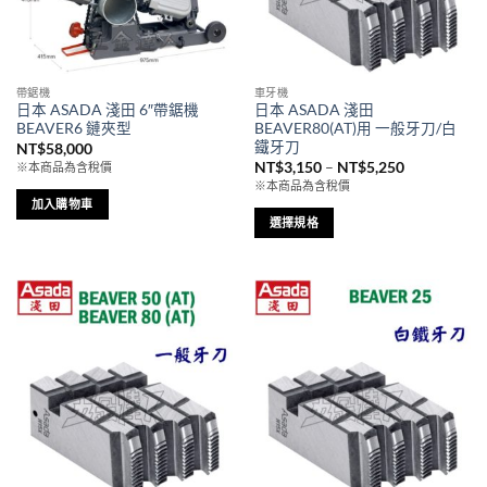
可
在
產
品
帶鋸機
車牙機
頁
日本 ASADA 淺田 6″帶鋸機
日本 ASADA 淺田
面
BEAVER6 鏈夾型
BEAVER80(AT)用 一般牙刀/白
選
鐵牙刀
NT$
58,000
價
NT$
3,150
–
NT$
5,250
擇
※本商品為含稅價
格
※本商品為含稅價
選
範
加入購物車
圍：
項
NT$3,150
選擇規格
到
此
NT$5,250
產
品
有
多
種
款
式。
可
在
產