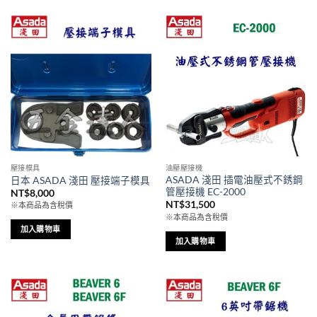
品
有
多
種
款
式。
可
在
產
品
頁
壓接模具
油壓壓接機
面
ASADA 淺田 插電油壓式不銹鋼
日本 ASADA 淺田 壓接端子模具
選
管壓接機 EC-2000
NT$
8,000
NT$
31,500
擇
※本商品為含稅價
※本商品為含稅價
選
加入購物車
項
加入購物車