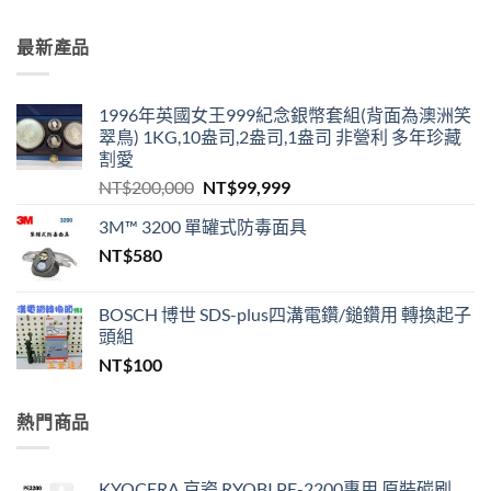
最新產品
1996年英國女王999紀念銀幣套組(背面為澳洲笑
翠鳥) 1KG,10盎司,2盎司,1盎司 非營利 多年珍藏
割愛
原
目
NT$
200,000
NT$
99,999
始
前
3M™ 3200 單罐式防毒面具
價
價
NT$
580
格：
格：
NT$200,000。
NT$99,999。
BOSCH 博世 SDS-plus四溝電鑽/鎚鑽用 轉換起子
頭組
NT$
100
熱門商品
KYOCERA 京瓷 RYOBI PE-2200專用 原裝碳刷