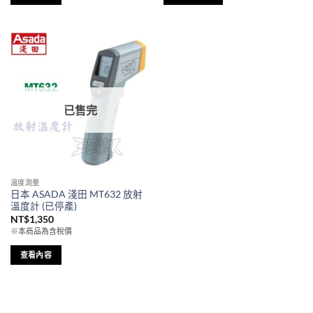
項
到
此
NT$79,000
產
品
有
多
種
款
已售完
式。
可
在
產
品
溫度測量
頁
日本 ASADA 淺田 MT632 放射
面
溫度計 (已停產)
選
NT$
1,350
擇
※本商品為含稅價
選
查看內容
項