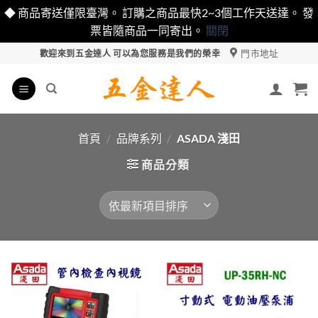
◆ 商品寄送僅限臺灣。 訂購之商品最快2~3個工作天送達。 發
票皆隨商品一同寄出。
關閉
Skip
門市地址
歡迎來到五金達人 可以為您服務是我們的榮幸
to
content
首頁
/
品牌系列
/
ASADA 淺田
商品分類