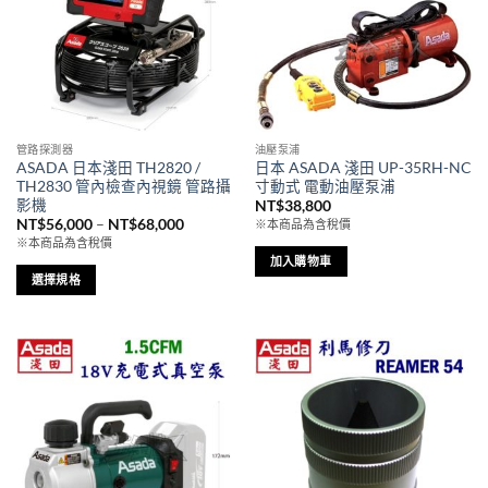
管路探測器
油壓泵浦
ASADA 日本淺田 TH2820 /
日本 ASADA 淺田 UP-35RH-NC
TH2830 管內檢查內視鏡 管路攝
寸動式 電動油壓泵浦
影機
NT$
38,800
價
NT$
56,000
–
NT$
68,000
※本商品為含稅價
格
※本商品為含稅價
範
加入購物車
圍：
NT$56,000
選擇規格
到
此
NT$68,000
產
品
有
多
種
款
式。