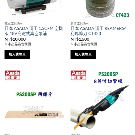
可
在
產
品
充電工具系列
五金工具系列
頁
日本 ASADA 淺田 1.5CFM 空機
日本 ASADA 淺田 REAMER54
面
版 18V充電式真空泵浦
利馬修刀 CT423
選
NT$
10,000
NT$
1,500
擇
※本商品為含稅價
※本商品為含稅價
選
加入購物車
加入購物車
項