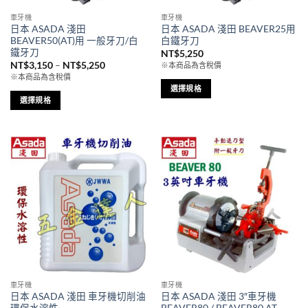
品
車牙機
車牙機
頁
日本 ASADA 淺田
日本 ASADA 淺田 BEAVER25用
面
BEAVER50(AT)用 一般牙刀/白
白鐵牙刀
選
鐵牙刀
NT$
5,250
價
NT$
3,150
–
NT$
5,250
擇
※本商品為含稅價
格
※本商品為含稅價
選
範
選擇規格
圍：
項
NT$3,150
選擇規格
此
到
此
NT$5,250
產
產
品
品
有
有
多
多
種
種
款
款
式。
式。
可
可
在
在
產
產
品
品
頁
車牙機
車牙機
頁
面
日本 ASADA 淺田 車牙機切削油
日本 ASADA 淺田 3″車牙機
面
選
環保水溶性
BEAVER80 / BEAVER80 AT