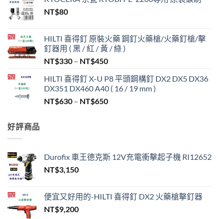
NT$
80
HILTI 喜得釘 原裝火藥 鋼釘火藥槍/火藥釘槍/擊
釘器用 ( 黑 / 紅 / 黃 / 綠 )
價
NT$
330
–
NT$
450
格
HILTI 喜得釘 X-U P8 平頭鋼構釘 DX2 DX5 DX36
範
DX351 DX460 A40 ( 16 / 19 mm )
圍：
價
NT$
630
–
NT$
650
NT$330
格
到
範
NT$450
好評商品
圍：
NT$630
到
Durofix 車王德克斯 12V充電衝擊起子機 RI12652
NT$650
NT$
3,150
便宜又好用的-HILTI 喜得釘 DX2 火藥槍擊釘器
NT$
9,200