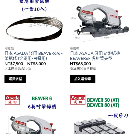
帶鋸機
帶鋸機
日本 ASADA 淺田 BEAVER6/6F
日本 ASADA 淺田 6″帶鋸機
帶鋸條 (金屬用/白鐵用)
BEAVER6F 虎鉗管夾型
價
NT$
7,500
–
NT$
8,000
NT$
68,000
格
※本商品為含稅價
※本商品為含稅價
範
圍：
NT$7,500
選擇規格
加入購物車
到
此
NT$8,000
產
品
有
多
種
款
式。