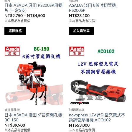
鋸片
切管機
日本 ASADA 淺田 PS200SP用鋸
ASADA 淺田 8英吋切管機
片 (一盒5支)
PS200SP
價
NT$
2,750
–
NT$
4,500
NT$
23,100
格
※本商品為含稅價
※本商品為含稅價
範
圍：
NT$2,750
選擇規格
加入購物車
到
此
NT$4,500
產
品
有
多
種
款
式。
可
在
產
品
管道開孔機
油壓壓接機
頁
日本 ASADA 淺田 6″管道開孔機
novopress 12V迷你型充電式不
面
BC-150
銹鋼管壓接機 ACO102
選
NT$
39,900
NT$
53,000
擇
※本商品為含稅價
※本商品為含稅價