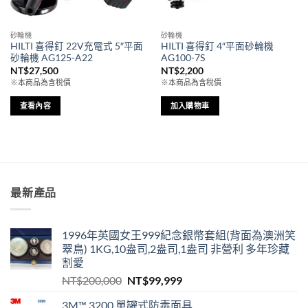
砂輪機
砂輪機
HILTI 喜得釘 22V充電式 5″平面
HILTI 喜得釘 4″平面砂輪機
砂輪機 AG125-A22
AG100-7S
NT$
27,500
NT$
2,200
※本商品為含稅價
※本商品為含稅價
查看內容
加入購物車
最新產品
1996年英國女王999紀念銀幣套組(背面為澳洲笑
翠鳥) 1KG,10盎司,2盎司,1盎司 非營利 多年珍藏
割愛
原
目
NT$
200,000
NT$
99,999
始
前
3M™ 3200 單罐式防毒面具