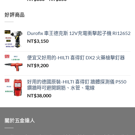
格
到
範
NT$450
好評商品
圍：
NT$630
到
Durofix 車王德克斯 12V充電衝擊起子機 RI12652
NT$650
NT$
3,150
便宜又好用的-HILTI 喜得釘 DX2 火藥槍擊釘器
NT$
9,200
好用的德國原裝-HILTI 喜得釘 牆體探測儀 PS50
鑽牆時可避開鋼筋、水管、電線
NT$
38,000
關於五金達人