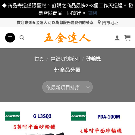
◆ 商品寄送僅限臺灣。 訂購之商品最快2~3個工作天送達。 發
票皆隨商品一同寄出。
關閉
Skip
門市地址
歡迎來到五金達人 可以為您服務是我們的榮幸
to
content
首頁
/
電鋸切割系列
/
砂輪機
商品分類