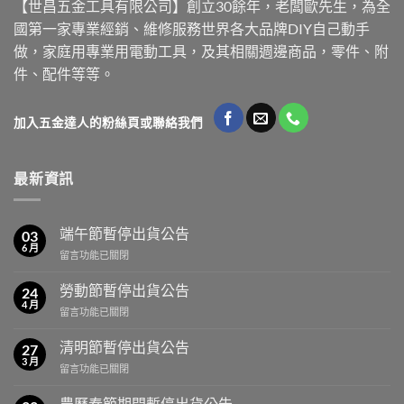
【世昌五金工具有限公司】創立30餘年，老闆歐先生，為全
國第一家專業經銷、維修服務世界各大品牌DIY自己動手
做，家庭用專業用電動工具，及其相關週邊商品，零件、附
件、配件等等。
加入五金達人的粉絲頁或聯絡我們
最新資訊
端午節暫停出貨公告
03
6 月
在
留言功能已關閉
〈端
午
勞動節暫停出貨公告
24
節
4 月
在
留言功能已關閉
暫
〈勞
停
動
清明節暫停出貨公告
出
27
節
3 月
貨
在
留言功能已關閉
暫
公
〈清
停
告〉
明
農曆春節期間暫停出貨公告
出