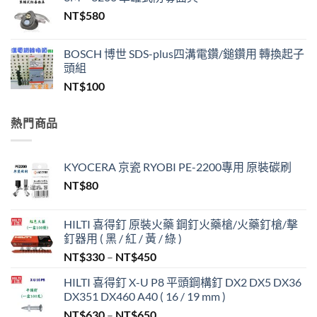
價
價
NT$
580
格：
格：
NT$200,000。
NT$99,999。
BOSCH 博世 SDS-plus四溝電鑽/鎚鑽用 轉換起子
頭組
NT$
100
熱門商品
KYOCERA 京瓷 RYOBI PE-2200專用 原裝碳刷
NT$
80
HILTI 喜得釘 原裝火藥 鋼釘火藥槍/火藥釘槍/擊
釘器用 ( 黑 / 紅 / 黃 / 綠 )
價
NT$
330
–
NT$
450
格
HILTI 喜得釘 X-U P8 平頭鋼構釘 DX2 DX5 DX36
範
DX351 DX460 A40 ( 16 / 19 mm )
圍：
價
NT$
630
–
NT$
650
NT$330