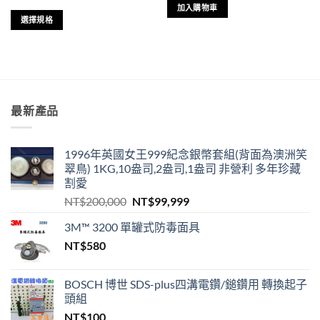
加入購物車
選擇規格
此
產
品
有
多
最新產品
種
款
式。
1996年英國女王999紀念銀幣套組(背面為澳洲笑
可
翠鳥) 1KG,10盎司,2盎司,1盎司 非營利 多年珍藏
在
割愛
產
原
目
NT$
200,000
NT$
99,999
品
始
前
頁
3M™ 3200 單罐式防毒面具
價
價
面
NT$
580
格：
格：
選
NT$200,000。
NT$99,999。
擇
選
BOSCH 博世 SDS-plus四溝電鑽/鎚鑽用 轉換起子
項
頭組
NT$
100