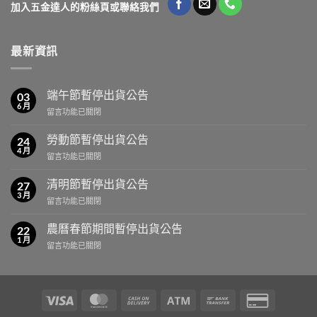
加入五金達人的粉絲頁或聯絡我們
最新資訊
端午節暫停出貨公告
03
6 月
在
留言功能已關閉
〈端
午
勞動節暫停出貨公告
24
節
4 月
在
留言功能已關閉
暫
〈勞
停
動
清明節暫停出貨公告
出
27
節
3 月
貨
在
留言功能已關閉
暫
公
〈清
停
告〉
明
農曆春節期間暫停出貨公告
出
22
中
節
1 月
貨
在
留言功能已關閉
暫
公
〈農
停
告〉
曆
出
中
春
貨
節
公
Visa
MasterCard
Cash
Atm
Bank
Credit
期
告〉
On
Transfer
Card
間