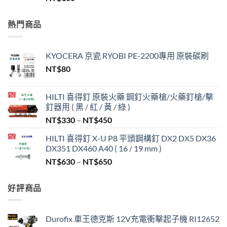
熱門商品
KYOCERA 京瓷 RYOBI PE-2200專用 原裝碳刷
NT$
80
HILTI 喜得釘 原裝火藥 鋼釘火藥槍/火藥釘槍/擊
釘器用 ( 黑 / 紅 / 黃 / 綠 )
價
NT$
330
–
NT$
450
格
HILTI 喜得釘 X-U P8 平頭鋼構釘 DX2 DX5 DX36
範
DX351 DX460 A40 ( 16 / 19 mm )
圍：
價
NT$
630
–
NT$
650
NT$330
格
到
範
NT$450
好評商品
圍：
NT$630
到
Durofix 車王德克斯 12V充電衝擊起子機 RI12652
NT$650