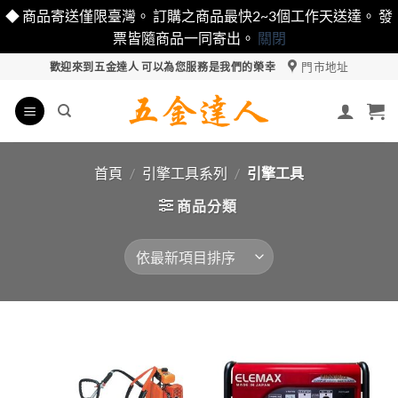
◆ 商品寄送僅限臺灣。 訂購之商品最快2~3個工作天送達。 發
票皆隨商品一同寄出。
關閉
Skip
門市地址
歡迎來到五金達人 可以為您服務是我們的榮幸
to
content
首頁
/
引擎工具系列
/
引擎工具
商品分類