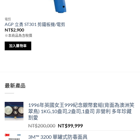
電剪
AGP 立勇 ST301 剪鐵板機/電剪
NT$
2,900
※本商品為含稅價
加入購物車
最新產品
1996年英國女王999紀念銀幣套組(背面為澳洲笑
翠鳥) 1KG,10盎司,2盎司,1盎司 非營利 多年珍藏
割愛
原
目
NT$
200,000
NT$
99,999
始
前
3M™ 3200 單罐式防毒面具
價
價