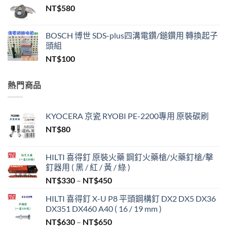
NT$
580
格：
格：
NT$200,000。
NT$99,999。
BOSCH 博世 SDS-plus四溝電鑽/鎚鑽用 轉換起子
頭組
NT$
100
熱門商品
KYOCERA 京瓷 RYOBI PE-2200專用 原裝碳刷
NT$
80
HILTI 喜得釘 原裝火藥 鋼釘火藥槍/火藥釘槍/擊
釘器用 ( 黑 / 紅 / 黃 / 綠 )
價
NT$
330
–
NT$
450
格
HILTI 喜得釘 X-U P8 平頭鋼構釘 DX2 DX5 DX36
範
DX351 DX460 A40 ( 16 / 19 mm )
圍：
價
NT$
630
–
NT$
650
NT$330