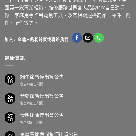
國第一家專業經銷、維修服務世界各大品牌DIY自己動手
做，家庭用專業用電動工具，及其相關週邊商品，零件、附
件、配件等等。
加入五金達人的粉絲頁或聯絡我們
最新資訊
端午節暫停出貨公告
03
6 月
在
留言功能已關閉
〈端
午
勞動節暫停出貨公告
24
節
4 月
在
留言功能已關閉
暫
〈勞
停
動
清明節暫停出貨公告
出
27
節
3 月
貨
在
留言功能已關閉
暫
公
〈清
停
告〉
明
農曆春節期間暫停出貨公告
出
22
中