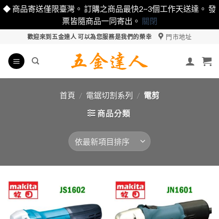
◆ 商品寄送僅限臺灣。 訂購之商品最快2~3個工作天送達。 發
票皆隨商品一同寄出。
關閉
Skip
門市地址
歡迎來到五金達人 可以為您服務是我們的榮幸
to
content
首頁
/
電鋸切割系列
/
電剪
商品分類