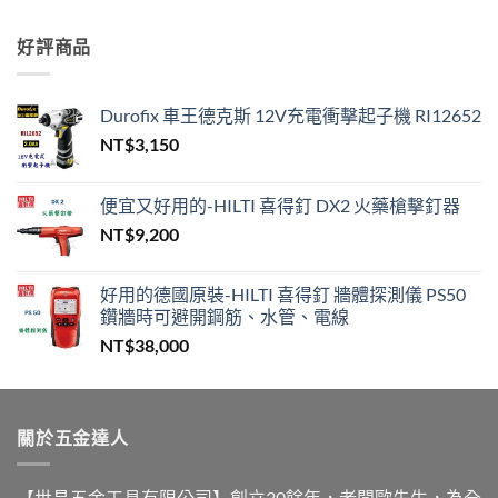
格
到
範
NT$450
好評商品
圍：
NT$630
到
Durofix 車王德克斯 12V充電衝擊起子機 RI12652
NT$650
NT$
3,150
便宜又好用的-HILTI 喜得釘 DX2 火藥槍擊釘器
NT$
9,200
好用的德國原裝-HILTI 喜得釘 牆體探測儀 PS50
鑽牆時可避開鋼筋、水管、電線
NT$
38,000
關於五金達人
【世昌五金工具有限公司】創立30餘年，老闆歐先生，為全