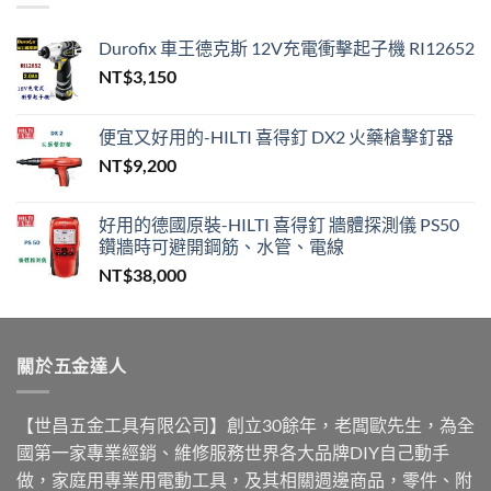
NT$630
到
Durofix 車王德克斯 12V充電衝擊起子機 RI12652
NT$650
NT$
3,150
便宜又好用的-HILTI 喜得釘 DX2 火藥槍擊釘器
NT$
9,200
好用的德國原裝-HILTI 喜得釘 牆體探測儀 PS50
鑽牆時可避開鋼筋、水管、電線
NT$
38,000
關於五金達人
【世昌五金工具有限公司】創立30餘年，老闆歐先生，為全
國第一家專業經銷、維修服務世界各大品牌DIY自己動手
做，家庭用專業用電動工具，及其相關週邊商品，零件、附