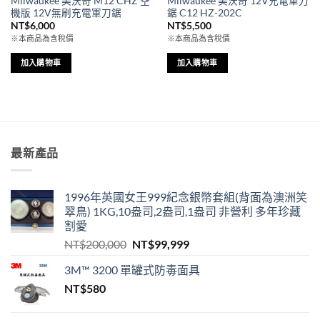
Milwaukee 美沃奇 M12 CHZ 空
Milwaukee 美沃奇 12V充電軍刀
機版 12V無刷充電軍刀鋸
鋸 C12 HZ-202C
NT$
6,000
NT$
5,500
※本商品為含稅價
※本商品為含稅價
加入購物車
加入購物車
最新產品
1996年英國女王999紀念銀幣套組(背面為澳洲笑
翠鳥) 1KG,10盎司,2盎司,1盎司 非營利 多年珍藏
割愛
原
目
NT$
200,000
NT$
99,999
始
前
3M™ 3200 單罐式防毒面具
價
價
NT$
580
格：
格：
NT$200,000。
NT$99,999。