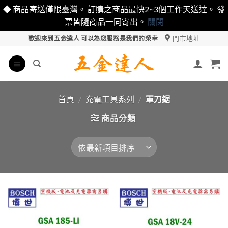
◆ 商品寄送僅限臺灣。 訂購之商品最快2~3個工作天送達。 發
票皆隨商品一同寄出。
關閉
Skip
門市地址
歡迎來到五金達人 可以為您服務是我們的榮幸
to
content
首頁
/
充電工具系列
/
軍刀鋸
商品分類