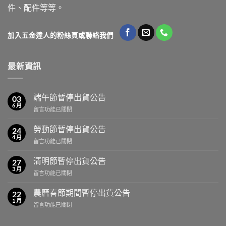
件、配件等等。
加入五金達人的粉絲頁或聯絡我們
最新資訊
端午節暫停出貨公告
03
6 月
在
留言功能已關閉
〈端
午
勞動節暫停出貨公告
24
節
4 月
在
留言功能已關閉
暫
〈勞
停
動
清明節暫停出貨公告
出
27
節
3 月
貨
在
留言功能已關閉
暫
公
〈清
停
告〉
明
農曆春節期間暫停出貨公告
出
22
中
節
1 月
貨
在
留言功能已關閉
暫
公
〈農
停
告〉
曆
出