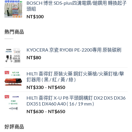
BOSCH 博世 SDS-plus四溝電鑽/鎚鑽用 轉換起子
頭組
NT$
100
熱門商品
KYOCERA 京瓷 RYOBI PE-2200專用 原裝碳刷
NT$
80
HILTI 喜得釘 原裝火藥 鋼釘火藥槍/火藥釘槍/擊
釘器用 ( 黑 / 紅 / 黃 / 綠 )
價
NT$
330
–
NT$
450
格
HILTI 喜得釘 X-U P8 平頭鋼構釘 DX2 DX5 DX36
範
DX351 DX460 A40 ( 16 / 19 mm )
圍：
價
NT$
630
–
NT$
650
NT$330
格
到
範
NT$450
好評商品
圍：