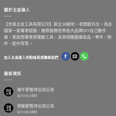
關於五金達人
【世昌五金工具有限公司】創立30餘年，老闆歐先生，為全
國第一家專業經銷、維修服務世界各大品牌DIY自己動手
做，家庭用專業用電動工具，及其相關週邊商品，零件、附
件、配件等等。
加入五金達人的粉絲頁或聯絡我們
最新資訊
端午節暫停出貨公告
03
6 月
在
留言功能已關閉
〈端
午
勞動節暫停出貨公告
24
節
4 月
在
留言功能已關閉
暫