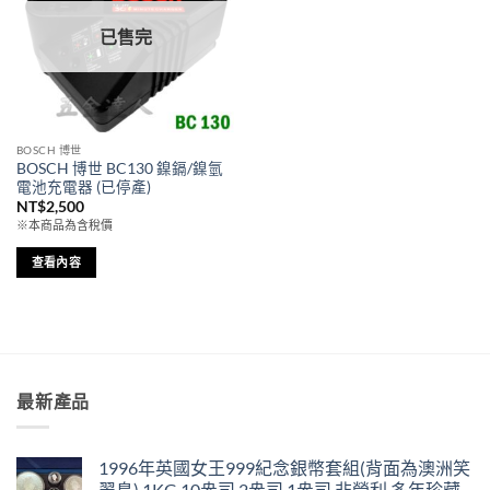
已售完
BOSCH 博世
BOSCH 博世 BC130 鎳鎘/鎳氫
電池充電器 (已停產)
NT$
2,500
※本商品為含稅價
查看內容
最新產品
1996年英國女王999紀念銀幣套組(背面為澳洲笑
翠鳥) 1KG,10盎司,2盎司,1盎司 非營利 多年珍藏