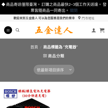
◆ 商品寄送僅限臺灣。 訂購之商品最快2~3個工作天送達。 發
票皆隨商品一同寄出。
關閉
Skip
門市地址
歡迎來到五金達人 可以為您服務是我們的榮幸
to
content
首頁
/
商品標籤為 “充電器”
商品分類