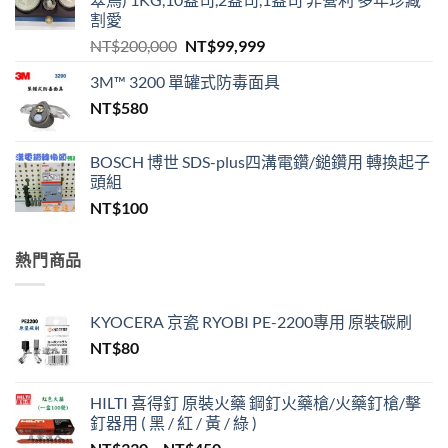
割愛
原
目
NT$
200,000
NT$
99,999
始
前
3M™ 3200 單罐式防毒面具
價
價
NT$
580
格：
格：
NT$200,000。
NT$99,999。
BOSCH 博世 SDS-plus四溝電鑽/鎚鑽用 轉換起子
頭組
NT$
100
熱門商品
KYOCERA 京瓷 RYOBI PE-2200專用 原裝碳刷
NT$
80
HILTI 喜得釘 原裝火藥 鋼釘火藥槍/火藥釘槍/擊
釘器用 ( 黑 / 紅 / 黃 / 綠 )
價