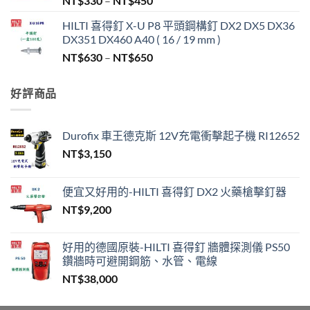
NT$
330
–
NT$
450
格
HILTI 喜得釘 X-U P8 平頭鋼構釘 DX2 DX5 DX36
範
DX351 DX460 A40 ( 16 / 19 mm )
圍：
價
NT$
630
–
NT$
650
NT$330
格
到
範
NT$450
好評商品
圍：
NT$630
到
Durofix 車王德克斯 12V充電衝擊起子機 RI12652
NT$650
NT$
3,150
便宜又好用的-HILTI 喜得釘 DX2 火藥槍擊釘器
NT$
9,200
好用的德國原裝-HILTI 喜得釘 牆體探測儀 PS50
鑽牆時可避開鋼筋、水管、電線
NT$
38,000