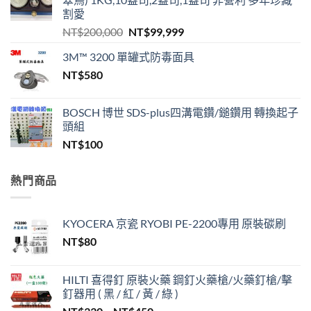
割愛
原
目
NT$
200,000
NT$
99,999
始
前
3M™ 3200 單罐式防毒面具
價
價
NT$
580
格：
格：
NT$200,000。
NT$99,999。
BOSCH 博世 SDS-plus四溝電鑽/鎚鑽用 轉換起子
頭組
NT$
100
熱門商品
KYOCERA 京瓷 RYOBI PE-2200專用 原裝碳刷
NT$
80
HILTI 喜得釘 原裝火藥 鋼釘火藥槍/火藥釘槍/擊
釘器用 ( 黑 / 紅 / 黃 / 綠 )
價