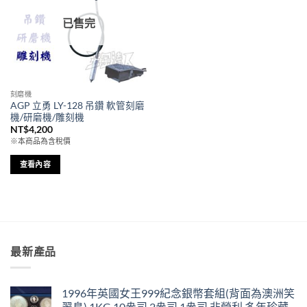
已售完
刻磨機
AGP 立勇 LY-128 吊鑽 軟管刻磨
機/研磨機/雕刻機
NT$
4,200
※本商品為含稅價
查看內容
最新產品
1996年英國女王999紀念銀幣套組(背面為澳洲笑
翠鳥) 1KG,10盎司,2盎司,1盎司 非營利 多年珍藏