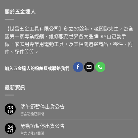
關於五金達人
【世昌五金工具有限公司】創立30餘年，老闆歐先生，為全
國第一家專業經銷、維修服務世界各大品牌DIY自己動手
做，家庭用專業用電動工具，及其相關週邊商品，零件、附
件、配件等等。
加入五金達人的粉絲頁或聯絡我們
最新資訊
端午節暫停出貨公告
03
6 月
在
留言功能已關閉
〈端
午
勞動節暫停出貨公告
24
節
4 月
在
留言功能已關閉
暫