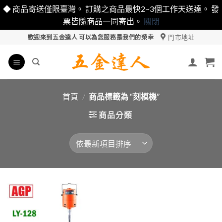
◆ 商品寄送僅限臺灣。 訂購之商品最快2~3個工作天送達。 發
票皆隨商品一同寄出。
關閉
Skip
門市地址
歡迎來到五金達人 可以為您服務是我們的榮幸
to
content
首頁
/
商品標籤為 “刻模機”
商品分類