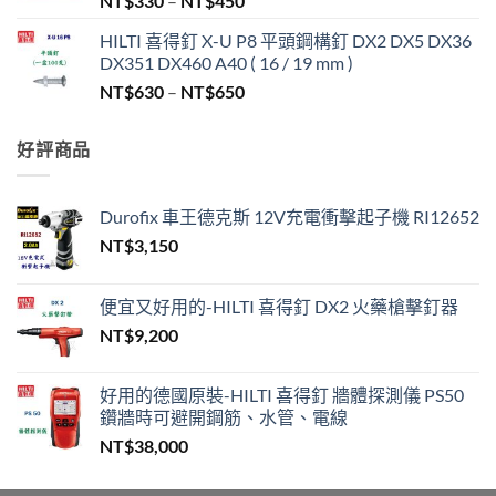
NT$
330
–
NT$
450
格
HILTI 喜得釘 X-U P8 平頭鋼構釘 DX2 DX5 DX36
範
DX351 DX460 A40 ( 16 / 19 mm )
圍：
價
NT$
630
–
NT$
650
NT$330
格
到
範
NT$450
好評商品
圍：
NT$630
到
Durofix 車王德克斯 12V充電衝擊起子機 RI12652
NT$650
NT$
3,150
便宜又好用的-HILTI 喜得釘 DX2 火藥槍擊釘器
NT$
9,200
好用的德國原裝-HILTI 喜得釘 牆體探測儀 PS50
鑽牆時可避開鋼筋、水管、電線
NT$
38,000