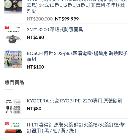
翠鳥) 1KG,10盎司,2盎司,1盎司 非營利 多年珍藏
割愛
原
目
NT$
200,000
NT$
99,999
始
前
3M™ 3200 單罐式防毒面具
價
價
NT$
580
格：
格：
NT$200,000。
NT$99,999。
BOSCH 博世 SDS-plus四溝電鑽/鎚鑽用 轉換起子
頭組
NT$
100
熱門商品
KYOCERA 京瓷 RYOBI PE-2200專用 原裝碳刷
NT$
80
HILTI 喜得釘 原裝火藥 鋼釘火藥槍/火藥釘槍/擊
釘器用 ( 黑 / 紅 / 黃 / 綠 )