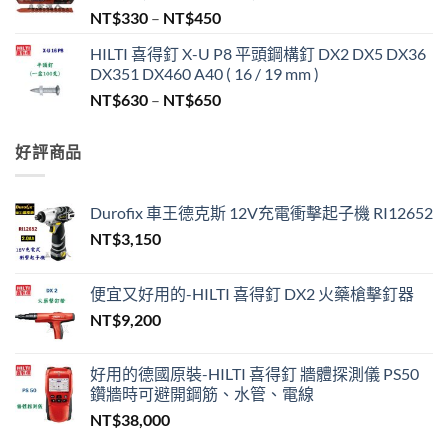
價
NT$
330
–
NT$
450
格
HILTI 喜得釘 X-U P8 平頭鋼構釘 DX2 DX5 DX36
範
DX351 DX460 A40 ( 16 / 19 mm )
圍：
價
NT$
630
–
NT$
650
NT$330
格
到
範
NT$450
好評商品
圍：
NT$630
到
Durofix 車王德克斯 12V充電衝擊起子機 RI12652
NT$650
NT$
3,150
便宜又好用的-HILTI 喜得釘 DX2 火藥槍擊釘器
NT$
9,200
好用的德國原裝-HILTI 喜得釘 牆體探測儀 PS50
鑽牆時可避開鋼筋、水管、電線
NT$
38,000