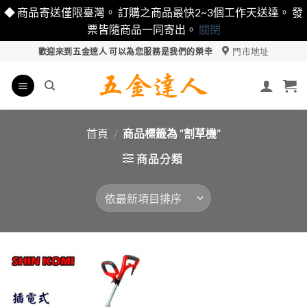
◆ 商品寄送僅限臺灣。 訂購之商品最快2~3個工作天送達。 發
票皆隨商品一同寄出。
關閉
Skip
門市地址
歡迎來到五金達人 可以為您服務是我們的榮幸
to
content
首頁
/
商品標籤為 “割草機”
商品分類