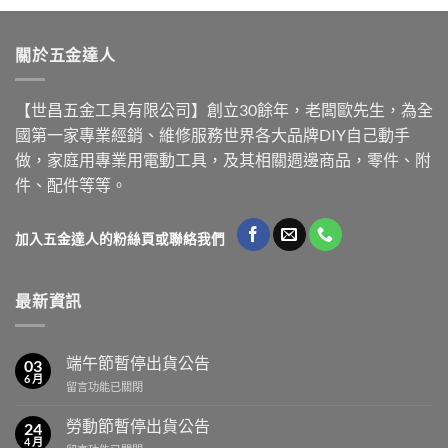
關於五金達人
【世昌五金工具有限公司】創立30餘年，老闆歐先生，為全
國第一家專業經銷、維修服務世界各大品牌DIY自己動手
做，家庭用專業用電動工具，及其相關週邊商品，零件、附
件、配件等等。
加入五金達人的粉絲頁或聯絡我們
最新資訊
端午節暫停出貨公告
03
6 月
在
留言功能已關閉
〈端
午
勞動節暫停出貨公告
24
節
4 月