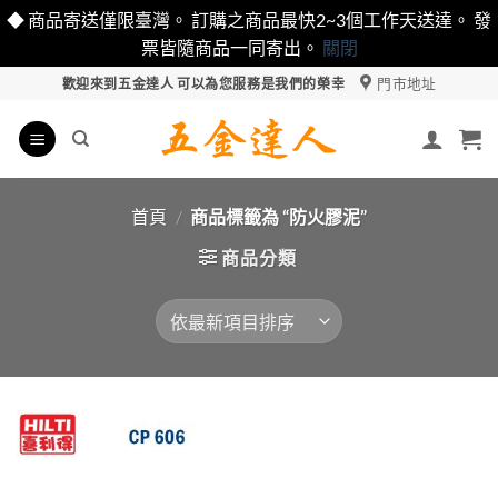
◆ 商品寄送僅限臺灣。 訂購之商品最快2~3個工作天送達。 發
票皆隨商品一同寄出。
關閉
Skip
門市地址
歡迎來到五金達人 可以為您服務是我們的榮幸
to
content
首頁
/
商品標籤為 “防火膠泥”
商品分類