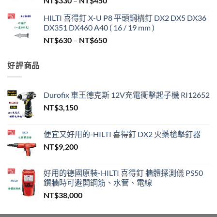
NT$
330
–
NT$
450
格
HILTI 喜得釘 X-U P8 平頭鋼構釘 DX2 DX5 DX36
範
DX351 DX460 A40 ( 16 / 19 mm )
圍：
價
NT$
630
–
NT$
650
NT$330
格
到
範
NT$450
好評商品
圍：
NT$630
到
Durofix 車王德克斯 12V充電衝擊起子機 RI12652
NT$650
NT$
3,150
便宜又好用的-HILTI 喜得釘 DX2 火藥槍擊釘器
NT$
9,200
好用的德國原裝-HILTI 喜得釘 牆體探測儀 PS50
鑽牆時可避開鋼筋、水管、電線
NT$
38,000