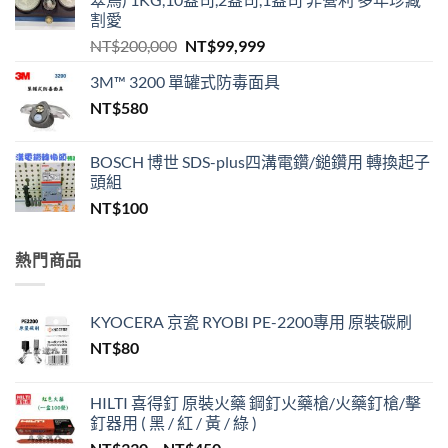
割愛
原
目
NT$
200,000
NT$
99,999
始
前
3M™ 3200 單罐式防毒面具
價
價
NT$
580
格：
格：
NT$200,000。
NT$99,999。
BOSCH 博世 SDS-plus四溝電鑽/鎚鑽用 轉換起子
頭組
NT$
100
熱門商品
KYOCERA 京瓷 RYOBI PE-2200專用 原裝碳刷
NT$
80
HILTI 喜得釘 原裝火藥 鋼釘火藥槍/火藥釘槍/擊
釘器用 ( 黑 / 紅 / 黃 / 綠 )
價