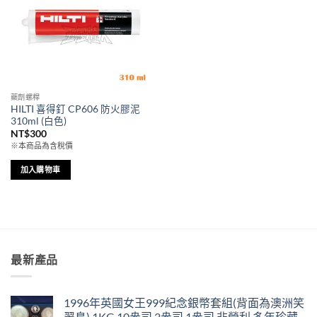
藥劑螺桿
HILTI 喜得釘 CP606 防火膠泥
310ml (白色)
NT$
300
※本商品為含稅價
加入購物車
最新產品
1996年英國女王999紀念銀幣套組(背面為澳洲笑
翠鳥) 1KG,10盎司,2盎司,1盎司 非營利 多年珍藏