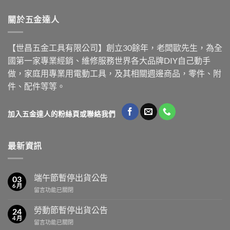
關於五金達人
【世昌五金工具有限公司】創立30餘年，老闆歐先生，為全
國第一家專業經銷、維修服務世界各大品牌DIY自己動手
做，家庭用專業用電動工具，及其相關週邊商品，零件、附
件、配件等等。
加入五金達人的粉絲頁或聯絡我們
最新資訊
端午節暫停出貨公告
03
6 月
在
留言功能已關閉
〈端
午
勞動節暫停出貨公告
24
節
4 月
在
留言功能已關閉
暫