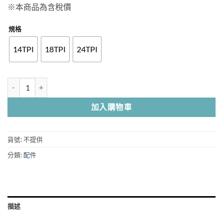
※本商品為含稅價
規格
14TPI
18TPI
24TPI
Milwaukee 美沃奇 114cm大帶鋸條 手提式帶鋸機用 ( 14TPI / 18TPI / 24
加入購物車
貨號:
不提供
分類:
配件
描述