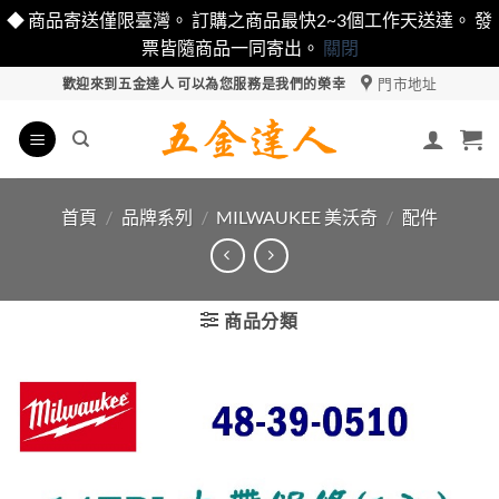
◆ 商品寄送僅限臺灣。 訂購之商品最快2~3個工作天送達。 發
票皆隨商品一同寄出。
關閉
Skip
門市地址
歡迎來到五金達人 可以為您服務是我們的榮幸
to
content
首頁
/
品牌系列
/
MILWAUKEE 美沃奇
/
配件
商品分類