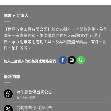
關於五金達人
【世昌五金工具有限公司】創立30餘年，老闆歐先生，為全
國第一家專業經銷、維修服務世界各大品牌DIY自己動手
做，家庭用專業用電動工具，及其相關週邊商品，零件、附
件、配件等等。
加入五金達人的粉絲頁或聯絡我們
最新資訊
端午節暫停出貨公告
03
6 月
在
留言功能已關閉
〈端
午
勞動節暫停出貨公告
24
節