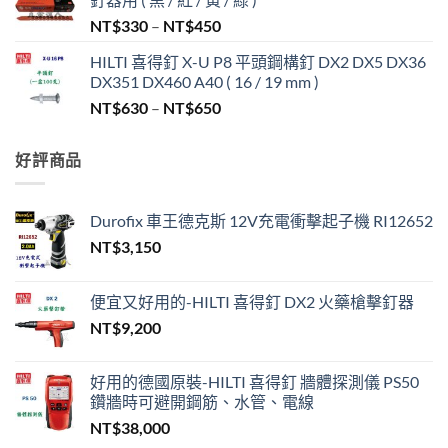
價
NT$
330
–
NT$
450
格
HILTI 喜得釘 X-U P8 平頭鋼構釘 DX2 DX5 DX36
範
DX351 DX460 A40 ( 16 / 19 mm )
圍：
價
NT$
630
–
NT$
650
NT$330
格
到
範
NT$450
好評商品
圍：
NT$630
到
Durofix 車王德克斯 12V充電衝擊起子機 RI12652
NT$650
NT$
3,150
便宜又好用的-HILTI 喜得釘 DX2 火藥槍擊釘器
NT$
9,200
好用的德國原裝-HILTI 喜得釘 牆體探測儀 PS50
鑽牆時可避開鋼筋、水管、電線
NT$
38,000