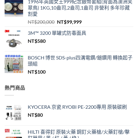
1996年英國女王999紀念銀幣套組(背面為澳洲笑
翠鳥) 1KG,10盎司,2盎司,1盎司 非營利 多年珍藏
割愛
原
目
NT$
200,000
NT$
99,999
始
前
3M™ 3200 單罐式防毒面具
價
價
NT$
580
格：
格：
NT$200,000。
NT$99,999。
BOSCH 博世 SDS-plus四溝電鑽/鎚鑽用 轉換起子
頭組
NT$
100
熱門商品
KYOCERA 京瓷 RYOBI PE-2200專用 原裝碳刷
NT$
80
HILTI 喜得釘 原裝火藥 鋼釘火藥槍/火藥釘槍/擊
釘器用 ( 黑 / 紅 / 黃 / 綠 )