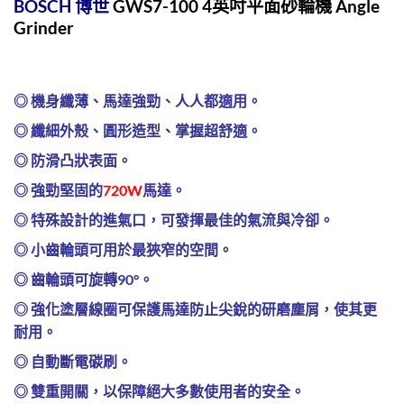
BOSCH 博世
GWS7-100 4英吋
平面砂輪機
Angle
Grinder
◎ 機身纖薄、馬達強勁、人人都適用。
◎ 纖細外殼、圓形造型、掌握超舒適。
◎ 防滑凸狀表面。
◎ 強勁堅固的
720W
馬達。
◎ 特殊設計的進氣口，可發揮最佳的氣流與冷卻。
◎ 小齒輪頭可用於最狹窄的空間。
◎ 齒輪頭可旋轉90°。
◎ 強化塗層線圈可保護馬達防止尖銳的研磨塵屑，使其更
耐用。
◎ 自動斷電碳刷。
◎ 雙重開關，以保障絕大多數使用者的安全。