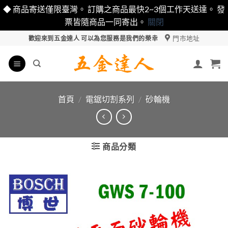
◆ 商品寄送僅限臺灣。 訂購之商品最快2~3個工作天送達。 發
票皆隨商品一同寄出。
關閉
Skip
門市地址
歡迎來到五金達人 可以為您服務是我們的榮幸
to
content
首頁
/
電鋸切割系列
/
砂輪機
商品分類