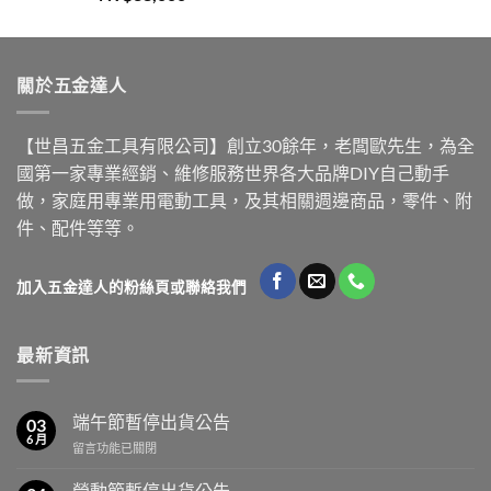
關於五金達人
【世昌五金工具有限公司】創立30餘年，老闆歐先生，為全
國第一家專業經銷、維修服務世界各大品牌DIY自己動手
做，家庭用專業用電動工具，及其相關週邊商品，零件、附
件、配件等等。
加入五金達人的粉絲頁或聯絡我們
最新資訊
端午節暫停出貨公告
03
6 月
在
留言功能已關閉
〈端
午
勞動節暫停出貨公告