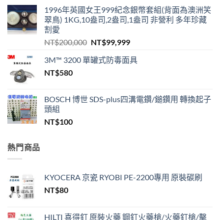
1996年英國女王999紀念銀幣套組(背面為澳洲笑
翠鳥) 1KG,10盎司,2盎司,1盎司 非營利 多年珍藏
割愛
原
目
NT$
200,000
NT$
99,999
始
前
3M™ 3200 單罐式防毒面具
價
價
NT$
580
格：
格：
NT$200,000。
NT$99,999。
BOSCH 博世 SDS-plus四溝電鑽/鎚鑽用 轉換起子
頭組
NT$
100
熱門商品
KYOCERA 京瓷 RYOBI PE-2200專用 原裝碳刷
NT$
80
HILTI 喜得釘 原裝火藥 鋼釘火藥槍/火藥釘槍/擊