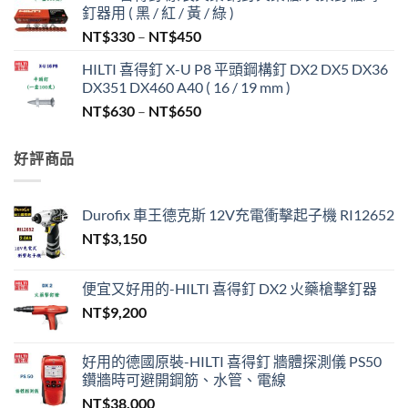
釘器用 ( 黑 / 紅 / 黃 / 綠 )
價
NT$
330
–
NT$
450
格
HILTI 喜得釘 X-U P8 平頭鋼構釘 DX2 DX5 DX36
範
DX351 DX460 A40 ( 16 / 19 mm )
圍：
價
NT$
630
–
NT$
650
NT$330
格
到
範
NT$450
好評商品
圍：
NT$630
到
Durofix 車王德克斯 12V充電衝擊起子機 RI12652
NT$650
NT$
3,150
便宜又好用的-HILTI 喜得釘 DX2 火藥槍擊釘器
NT$
9,200
好用的德國原裝-HILTI 喜得釘 牆體探測儀 PS50
鑽牆時可避開鋼筋、水管、電線
NT$
38,000