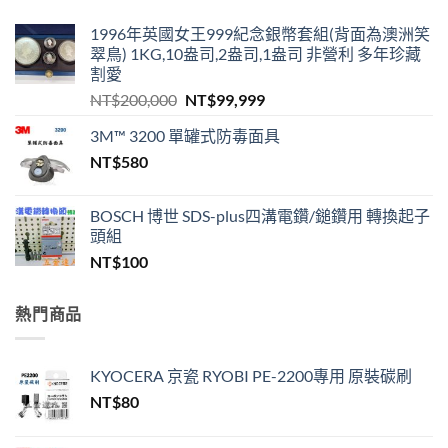
1996年英國女王999紀念銀幣套組(背面為澳洲笑
翠鳥) 1KG,10盎司,2盎司,1盎司 非營利 多年珍藏
割愛
原
目
NT$
200,000
NT$
99,999
始
前
3M™ 3200 單罐式防毒面具
價
價
NT$
580
格：
格：
NT$200,000。
NT$99,999。
BOSCH 博世 SDS-plus四溝電鑽/鎚鑽用 轉換起子
頭組
NT$
100
熱門商品
KYOCERA 京瓷 RYOBI PE-2200專用 原裝碳刷
NT$
80