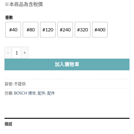
※本商品為含稅價
番數
#40
#80
#120
#240
#320
#400
BOSCH 博世 5"自黏砂紙 木工+除漆用 (一包5入) 數量
加入購物車
貨號:
不提供
分類:
BOSCH 博世
,
配件
,
配件
描述