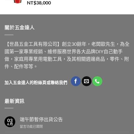
NT$
38,000
關於五金達人
【世昌五金工具有限公司】創立30餘年，老闆歐先生，為全
國第一家專業經銷、維修服務世界各大品牌DIY自己動手
做，家庭用專業用電動工具，及其相關週邊商品，零件、附
件、配件等等。
加入五金達人的粉絲頁或聯絡我們
最新資訊
端午節暫停出貨公告
03
6 月
在
留言功能已關閉
〈端