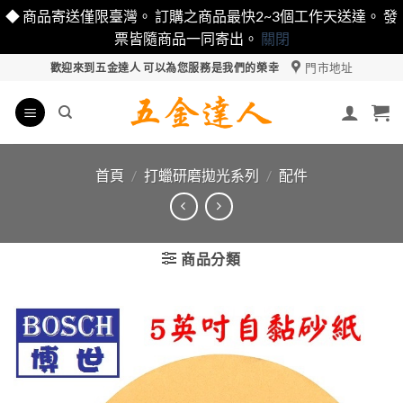
◆ 商品寄送僅限臺灣。 訂購之商品最快2~3個工作天送達。 發
票皆隨商品一同寄出。
關閉
Skip
門市地址
歡迎來到五金達人 可以為您服務是我們的榮幸
to
content
首頁
/
打蠟研磨拋光系列
/
配件
商品分類