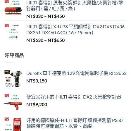
HILTI 喜得釘 原裝火藥 鋼釘火藥槍/火藥釘槍/擊
釘器用 ( 黑 / 紅 / 黃 / 綠 )
價
NT$
330
–
NT$
450
格
HILTI 喜得釘 X-U P8 平頭鋼構釘 DX2 DX5 DX36
範
DX351 DX460 A40 ( 16 / 19 mm )
圍：
價
NT$
630
–
NT$
650
NT$330
格
到
範
NT$450
好評商品
圍：
NT$630
到
Durofix 車王德克斯 12V充電衝擊起子機 RI12652
NT$650
NT$
3,150
便宜又好用的-HILTI 喜得釘 DX2 火藥槍擊釘器
NT$
9,200
好用的德國原裝-HILTI 喜得釘 牆體探測儀 PS50
鑽牆時可避開鋼筋、水管、電線