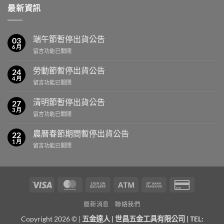
最新資訊
端午節暫停出貨公告
03
6 月
在
留言功能已關閉
〈端
午
勞動節暫停出貨公告
24
節
4 月
在
留言功能已關閉
暫
〈勞
停
動
清明節暫停出貨公告
出
27
節
3 月
貨
在
留言功能已關閉
暫
公
〈清
停
告〉
明
農曆春節期間暫停出貨公告
出
22
中
節
1 月
貨
在
留言功能已關閉
暫
公
〈農
停
告〉
曆
出
中
春
貨
節
公
Visa
MasterCard
Cash
Atm
Bank
Credit
期
告〉
On
Transfer
Card
間
中
最新消息
聯絡我們
暫
Delivery
2
停
Copyright 2026 © |
五金達人
|
世昌五金工具有限公司
| TEL:
出