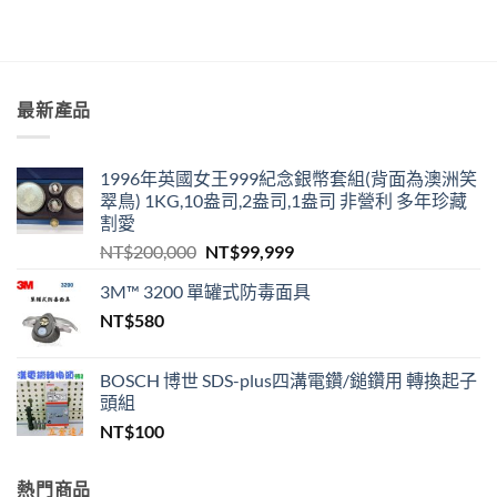
最新產品
1996年英國女王999紀念銀幣套組(背面為澳洲笑
翠鳥) 1KG,10盎司,2盎司,1盎司 非營利 多年珍藏
割愛
原
目
NT$
200,000
NT$
99,999
始
前
3M™ 3200 單罐式防毒面具
價
價
NT$
580
格：
格：
NT$200,000。
NT$99,999。
BOSCH 博世 SDS-plus四溝電鑽/鎚鑽用 轉換起子
頭組
NT$
100
熱門商品