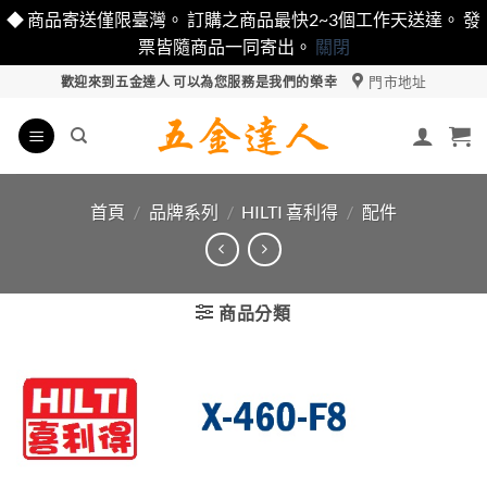
◆ 商品寄送僅限臺灣。 訂購之商品最快2~3個工作天送達。 發
票皆隨商品一同寄出。
關閉
Skip
門市地址
歡迎來到五金達人 可以為您服務是我們的榮幸
to
content
首頁
/
品牌系列
/
HILTI 喜利得
/
配件
商品分類