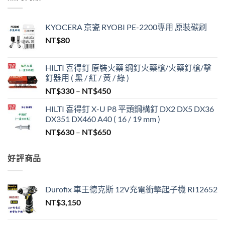
KYOCERA 京瓷 RYOBI PE-2200專用 原裝碳刷
NT$
80
HILTI 喜得釘 原裝火藥 鋼釘火藥槍/火藥釘槍/擊
釘器用 ( 黑 / 紅 / 黃 / 綠 )
價
NT$
330
–
NT$
450
格
HILTI 喜得釘 X-U P8 平頭鋼構釘 DX2 DX5 DX36
範
DX351 DX460 A40 ( 16 / 19 mm )
圍：
價
NT$
630
–
NT$
650
NT$330
格
到
範
NT$450
好評商品
圍：
NT$630
到
Durofix 車王德克斯 12V充電衝擊起子機 RI12652
NT$650
NT$
3,150