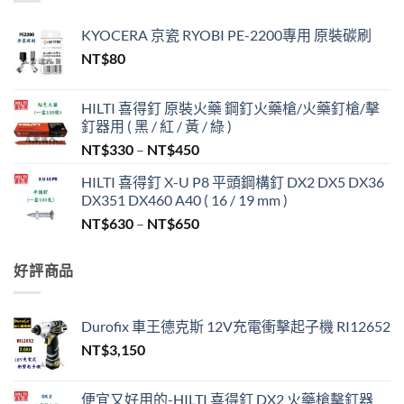
KYOCERA 京瓷 RYOBI PE-2200專用 原裝碳刷
NT$
80
HILTI 喜得釘 原裝火藥 鋼釘火藥槍/火藥釘槍/擊
釘器用 ( 黑 / 紅 / 黃 / 綠 )
價
NT$
330
–
NT$
450
格
HILTI 喜得釘 X-U P8 平頭鋼構釘 DX2 DX5 DX36
範
DX351 DX460 A40 ( 16 / 19 mm )
圍：
價
NT$
630
–
NT$
650
NT$330
格
到
範
NT$450
好評商品
圍：
NT$630
到
Durofix 車王德克斯 12V充電衝擊起子機 RI12652
NT$650
NT$
3,150
便宜又好用的-HILTI 喜得釘 DX2 火藥槍擊釘器