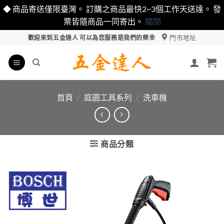
◆ 商品寄送僅限臺灣。 訂購之商品最快2~3個工作天送達。 發
票皆隨商品一同寄出。
關閉
Skip
門市地址
歡迎來到五金達人 可以為您服務是我們的榮幸
to
content
首頁
/
庭園工具系列
/
洗車機
商品分類