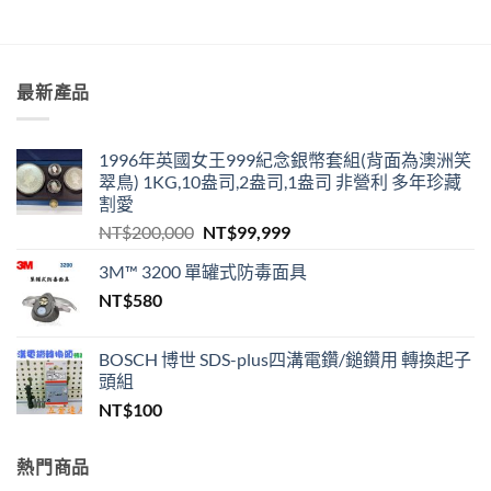
最新產品
1996年英國女王999紀念銀幣套組(背面為澳洲笑
翠鳥) 1KG,10盎司,2盎司,1盎司 非營利 多年珍藏
割愛
原
目
NT$
200,000
NT$
99,999
始
前
3M™ 3200 單罐式防毒面具
價
價
NT$
580
格：
格：
NT$200,000。
NT$99,999。
BOSCH 博世 SDS-plus四溝電鑽/鎚鑽用 轉換起子
頭組
NT$
100
熱門商品