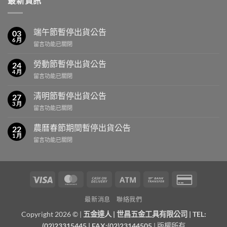
最新資訊
端午節暫停出貨公告
03
6 月
在
留言功能已關閉
〈端
午
勞動節暫停出貨公告
24
節
4 月
在
留言功能已關閉
暫
〈勞
停
動
清明節暫停出貨公告
出
27
節
3 月
貨
在
留言功能已關閉
暫
公
〈清
停
告〉
明
農曆春節期間暫停出貨公告
出
22
中
節
1 月
貨
在
留言功能已關閉
暫
公
〈農
停
告〉
曆
出
中
春
貨
節
公
Visa
MasterCard
Cash
Atm
Bank
Credit
期
告〉
On
Transfer
Card
間
中
最新消息
聯絡我們
暫
Delivery
2
停
Copyright 2026 © |
五金達人
|
世昌五金工具有限公司
| TEL:
出
(02)23315445 | FAX:(02)23144505
| 版權所有
貨