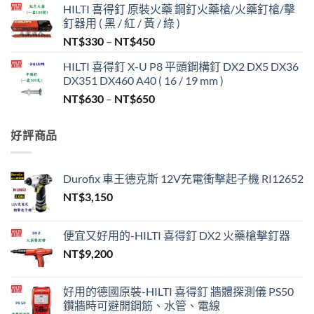
HILTI 喜得釘 原裝火藥 鋼釘火藥槍/火藥釘槍/擊
釘器用 ( 黑 / 紅 / 黃 / 綠 )
價
NT$
330
–
NT$
450
格
HILTI 喜得釘 X-U P8 平頭鋼構釘 DX2 DX5 DX36
範
DX351 DX460 A40 ( 16 / 19 mm )
圍：
價
NT$
630
–
NT$
650
NT$330
格
到
範
NT$450
好評商品
圍：
NT$630
到
Durofix 車王德克斯 12V充電衝擊起子機 RI12652
NT$650
NT$
3,150
便宜又好用的-HILTI 喜得釘 DX2 火藥槍擊釘器
NT$
9,200
好用的德國原裝-HILTI 喜得釘 牆體探測儀 PS50
鑽牆時可避開鋼筋、水管、電線