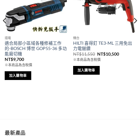
插電
機台
適合局部小區域各種修補工作
HILTI 喜得釘 TE3-ML 三用免出
的-BOSCH 博世 GOP55-36 多功
力電鎚鑽
能磨切機
原
目
NT$
11,550
NT$
10,500
始
前
NT$
9,700
※本商品為含稅價
價
價
※本商品為含稅價
格：
格：
NT$11,550。
NT$10,50
加入購物車
加入購物車
最新產品