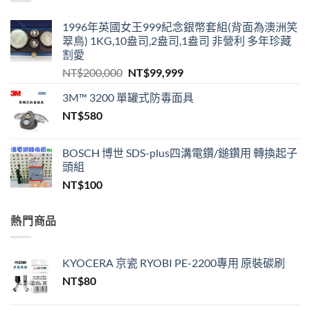
1996年英國女王999紀念銀幣套組(背面為澳洲笑
翠鳥) 1KG,10盎司,2盎司,1盎司 非營利 多年珍藏
割愛
原
目
NT$
200,000
NT$
99,999
始
前
3M™ 3200 單罐式防毒面具
價
價
NT$
580
格：
格：
NT$200,000。
NT$99,999。
BOSCH 博世 SDS-plus四溝電鑽/鎚鑽用 轉換起子
頭組
NT$
100
熱門商品
KYOCERA 京瓷 RYOBI PE-2200專用 原裝碳刷
NT$
80