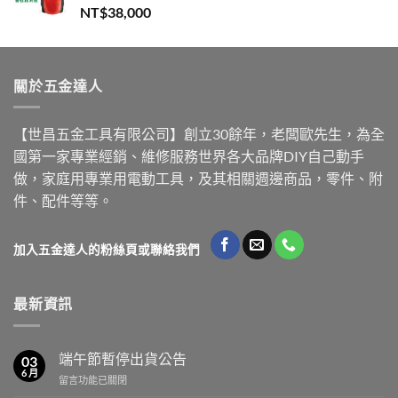
NT$
38,000
關於五金達人
【世昌五金工具有限公司】創立30餘年，老闆歐先生，為全
國第一家專業經銷、維修服務世界各大品牌DIY自己動手
做，家庭用專業用電動工具，及其相關週邊商品，零件、附
件、配件等等。
加入五金達人的粉絲頁或聯絡我們
最新資訊
端午節暫停出貨公告
03
6 月
在
留言功能已關閉
〈端