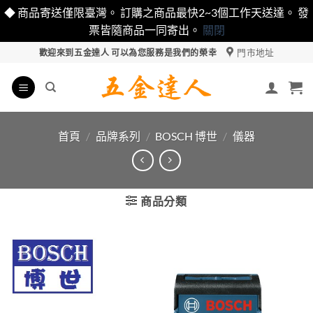
◆ 商品寄送僅限臺灣。 訂購之商品最快2~3個工作天送達。 發
票皆隨商品一同寄出。
關閉
Skip
門市地址
歡迎來到五金達人 可以為您服務是我們的榮幸
to
content
首頁
/
品牌系列
/
BOSCH 博世
/
儀器
商品分類