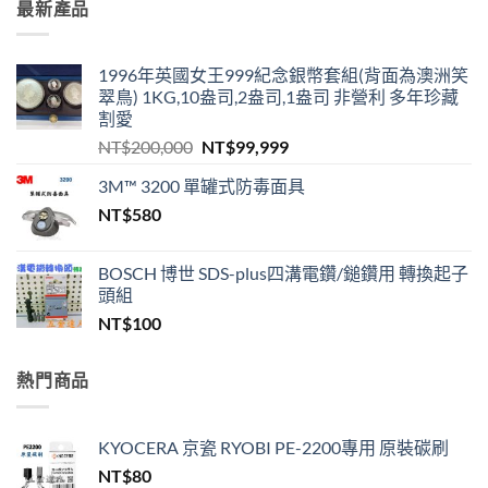
最新產品
1996年英國女王999紀念銀幣套組(背面為澳洲笑
翠鳥) 1KG,10盎司,2盎司,1盎司 非營利 多年珍藏
割愛
原
目
NT$
200,000
NT$
99,999
始
前
3M™ 3200 單罐式防毒面具
價
價
NT$
580
格：
格：
NT$200,000。
NT$99,999。
BOSCH 博世 SDS-plus四溝電鑽/鎚鑽用 轉換起子
頭組
NT$
100
熱門商品
KYOCERA 京瓷 RYOBI PE-2200專用 原裝碳刷
NT$
80