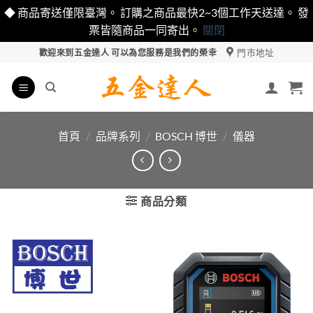
◆ 商品寄送僅限臺灣。 訂購之商品最快2~3個工作天送達。 發
票皆隨商品一同寄出。
關閉
Skip
門市地址
歡迎來到五金達人 可以為您服務是我們的榮幸
to
content
首頁
/
品牌系列
/
BOSCH 博世
/
儀器
商品分類