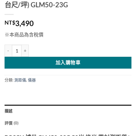
台尺/坪) GLM50-23G
3,490
NT$
※本商品為含稅價
BOSCH 博世 50m 綠光 雷射測距儀(可切換台尺/坪) GLM50-23G 數量
加入購物車
分類:
測距儀
,
儀器
描述
評價 (0)