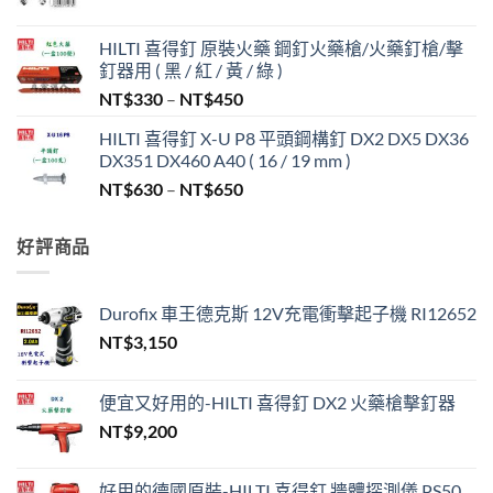
HILTI 喜得釘 原裝火藥 鋼釘火藥槍/火藥釘槍/擊
釘器用 ( 黑 / 紅 / 黃 / 綠 )
價
NT$
330
–
NT$
450
格
HILTI 喜得釘 X-U P8 平頭鋼構釘 DX2 DX5 DX36
範
DX351 DX460 A40 ( 16 / 19 mm )
圍：
價
NT$
630
–
NT$
650
NT$330
格
到
範
NT$450
好評商品
圍：
NT$630
到
Durofix 車王德克斯 12V充電衝擊起子機 RI12652
NT$650
NT$
3,150
便宜又好用的-HILTI 喜得釘 DX2 火藥槍擊釘器
NT$
9,200
好用的德國原裝-HILTI 喜得釘 牆體探測儀 PS50