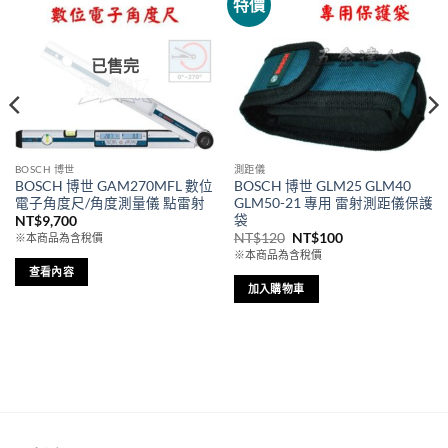
特價
已售完
BOSCH 博世
測距儀
BOSCH 博世 GAM270MFL 數位
BOSCH 博世 GLM25 GLM40
電子角度尺/角度測量儀 點雷射
GLM50-21 專用 雷射測距儀保護
袋
NT$
9,700
原
目
NT$
120
NT$
100
※本商品為含稅價
始
前
※本商品為含稅價
價
價
查看內容
格：
格：
NT$120。
NT$100。
加入購物車