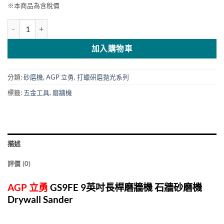
※本商品為含稅價
AGP 立勇 9"長桿磨牆機/石牆砂磨機 GS9FE 數量
加入購物車
分類:
砂磨機
,
AGP 立勇
,
打蠟研磨拋光系列
標籤:
五金工具
,
磨牆機
描述
評價 (0)
AGP 立勇
GS9FE
9英吋長桿磨牆機
石牆砂磨機
Drywall Sander