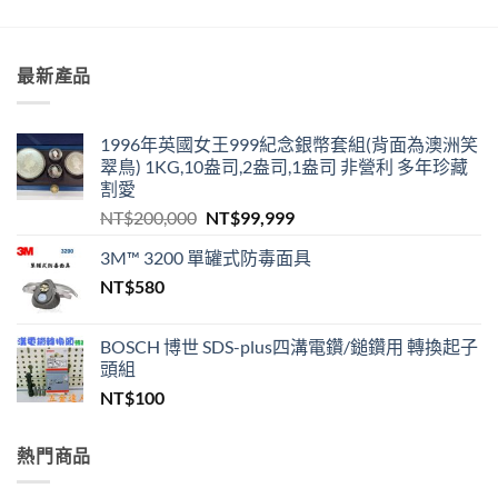
最新產品
1996年英國女王999紀念銀幣套組(背面為澳洲笑
翠鳥) 1KG,10盎司,2盎司,1盎司 非營利 多年珍藏
割愛
原
目
NT$
200,000
NT$
99,999
始
前
3M™ 3200 單罐式防毒面具
價
價
NT$
580
格：
格：
NT$200,000。
NT$99,999。
BOSCH 博世 SDS-plus四溝電鑽/鎚鑽用 轉換起子
頭組
NT$
100
熱門商品