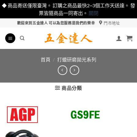
◆ 商品寄送僅限臺灣。 訂購之商品最快2~3個工作天送達。 發
票皆隨商品一同寄出。
關閉
Skip
門市地址
歡迎來到五金達人 可以為您服務是我們的榮幸
to
content
首頁
/
打蠟研磨拋光系列
商品分類