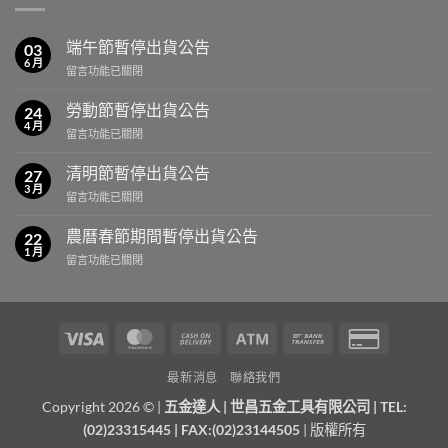
端午節暫停出貨公告
03
6 月
在
留言功能已關閉
〈端
午
勞動節暫停出貨公告
24
節
4 月
在
留言功能已關閉
暫
〈勞
停
動
清明節暫停出貨公告
出
27
節
3 月
貨
在
留言功能已關閉
暫
公
〈清
停
告〉
明
農曆春節期間暫停出貨公告
出
22
中
節
1 月
貨
在
留言功能已關閉
暫
公
〈農
停
告〉
曆
出
中
春
貨
節
公
Visa
MasterCard
Cash
Atm
Bank
Credit
期
告〉
On
Transfer
Card
間
中
最新消息
聯絡我們
暫
Delivery
2
停
Copyright 2026 © |
五金達人
|
世昌五金工具有限公司
| TEL:
出
(02)23315445 | FAX:(02)23144505
| 版權所有
貨
公