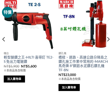
特價
機台
鑽孔機
輕型鎚鑽之王-HILTI 喜得釘 TE2-
橋樑、道路、高速公路分隔島之
S 免出力電鎚鑽
鑽孔施工作業中常用的-MARCH
馬奇牌 8″鋼筋水泥鑽石鑽孔機
原
目
NT$
5,900
NT$
5,600
始
前
TF-8N
※本商品為含稅價
價
價
NT$
23,000
格：
格：
NT$5,900。
NT$5,600。
加入購物車
※本商品為含稅價
。
加入購物車