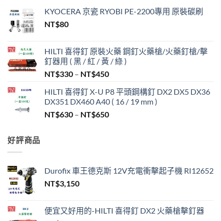
KYOCERA 京瓷 RYOBI PE-2200專用 原裝碳刷
NT$
80
HILTI 喜得釘 原裝火藥 鋼釘火藥槍/火藥釘槍/擊
釘器用 ( 黑 / 紅 / 黃 / 綠 )
價
NT$
330
–
NT$
450
格
HILTI 喜得釘 X-U P8 平頭鋼構釘 DX2 DX5 DX36
範
DX351 DX460 A40 ( 16 / 19 mm )
圍：
價
NT$
630
–
NT$
650
NT$330
格
到
範
NT$450
好評商品
圍：
NT$630
到
Durofix 車王德克斯 12V充電衝擊起子機 RI12652
NT$650
NT$
3,150
便宜又好用的-HILTI 喜得釘 DX2 火藥槍擊釘器