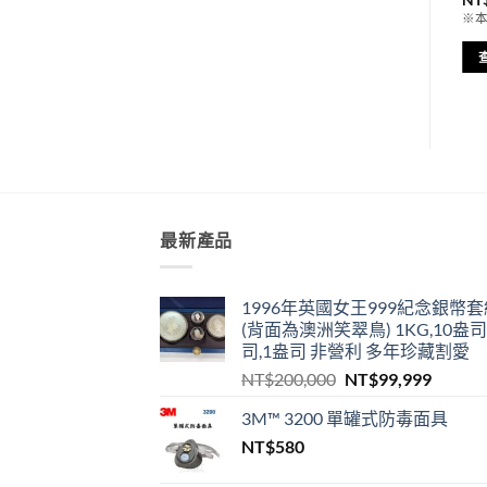
※
最新產品
1996年英國女王999紀念銀幣套
(背面為澳洲笑翠鳥) 1KG,10盎司
司,1盎司 非營利 多年珍藏割愛
原
目
NT$
200,000
NT$
99,999
始
前
3M™ 3200 單罐式防毒面具
價
價
NT$
580
格：
格：
NT$200,000。
NT$99