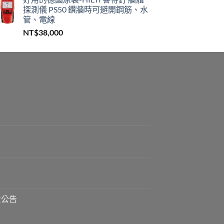
探測儀 PS50 鑽牆時可避開鋼筋、水
管、電線
NT$
38,000
貨公告