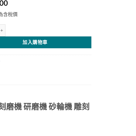
400
為含稅價
 日本高速牌 HSM-90 插電式 電動刻磨機 數量
加入購物車
機
機 刻磨機 研磨機 砂輪機 雕刻