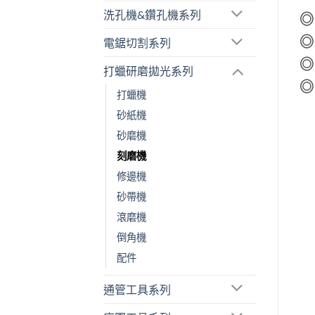
洗孔機&鑽孔機系列
◎
◎
電鋸切割系列
◎
打蠟研磨拋光系列
◎
打蠟機
砂紙機
砂磨機
刻磨機
修邊機
砂帶機
滾磨機
倒角機
配件
通管工具系列