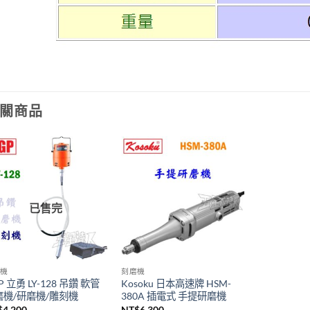
關商品
已售完
磨機
刻磨機
P 立勇 LY-128 吊鑽 軟管
Kosoku 日本高速牌 HSM-
磨機/研磨機/雕刻機
380A 插電式 手提研磨機
$
4,200
NT$
6,300