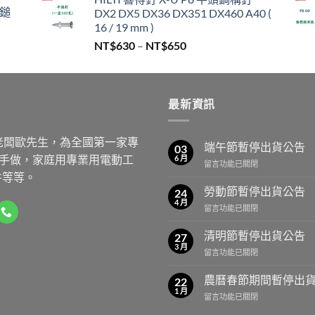
範
/鎚
DX2 DX5 DX36 DX351 DX460 A40 (
圍：
16 / 19 mm )
NT$330
價
NT$
630
–
NT$
650
到
格
NT$450
範
圍：
最新資訊
NT$630
到
NT$650
老闆歐先生，為全國第一家專
端午節暫停出貨公告
03
動手做，家庭用專業用電動工
6 月
在
留言功能已關閉
件等等。
〈端
午
勞動節暫停出貨公告
24
節
4 月
在
留言功能已關閉
暫
〈勞
停
動
清明節暫停出貨公告
出
27
節
3 月
貨
在
留言功能已關閉
暫
公
〈清
停
告〉
明
農曆春節期間暫停出
出
22
中
節
1 月
貨
在
留言功能已關閉
暫
公
〈農
停
告〉