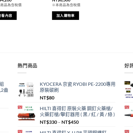
本商品為含稅價
※本商品為含稅價
查看內容
加入購物車
熱門商品
好
組
KYOCERA 京瓷 RYOBI PE-2200專用
,2盎
原裝碳刷
NT$
80
HILTI 喜得釘 原裝火藥 鋼釘火藥槍/
火藥釘槍/擊釘器用 ( 黑 / 紅 / 黃 / 綠 )
價
NT$
330
–
NT$
450
格
,999。
HILTI 喜得釘 X-U P8 平頭鋼構釘