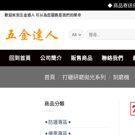
◆ 商品寄送
Skip
歡迎來到五金達人 可以為您服務是我們的榮幸
to
content
搜
尋
關
鍵
字:
回到首頁
公司簡介
販售商品
聯絡我們
首頁
/
打蠟研磨拋光系列
/
刻磨機
商品分類
✦防護專區✦
✦優惠專區✦