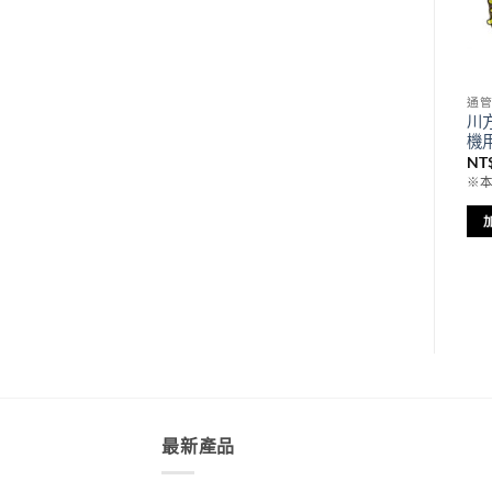
植筋膠
鑽孔機
通
強度最高的鋼筋螺桿螺栓專
HAKKEN 日本 發研 4″鋼筋
川方
t
用黏著劑 HILTI 喜得釘
水泥鑽石鑽孔機 SPJ-122Ct
機用
RE500 V3 植筋膠 具抗震認
原
目
NT$
27,300
NT$
26,250
NT
始
前
證
※本商品為含稅價
※
價
價
價
NT$
950
–
NT$
17,000
：
格：
格：
格
$32,000。
NT$27,300。
NT$26,25
※本商品為含稅價
加入購物車
範
圍：
NT$950
選擇規格
到
此
NT$17,000
產
品
有
多
種
款
最新產品
式。
可