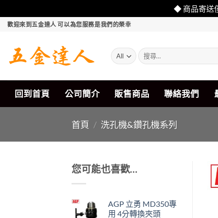
◆ 商品寄送
Skip
歡迎來到五金達人 可以為您服務是我們的榮幸
to
content
搜
尋
關
鍵
字:
回到首頁
公司簡介
販售商品
聯絡我們
首頁
/
洗孔機&鑽孔機系列
您可能也喜歡…
AGP 立勇 MD350專
用 4分轉換夾頭