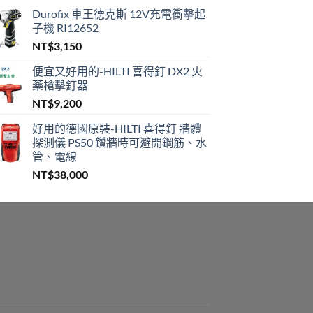
產
Durofix 車王德克斯 12V充電衝擊起
品
子機 RI12652
頁
NT$
3,150
面
便宜又好用的-HILTI 喜得釘 DX2 火
選
藥槍擊釘器
擇
NT$
9,200
選
項
好用的德國原裝-HILTI 喜得釘 牆體
探測儀 PS50 鑽牆時可避開鋼筋、水
管、電線
NT$
38,000