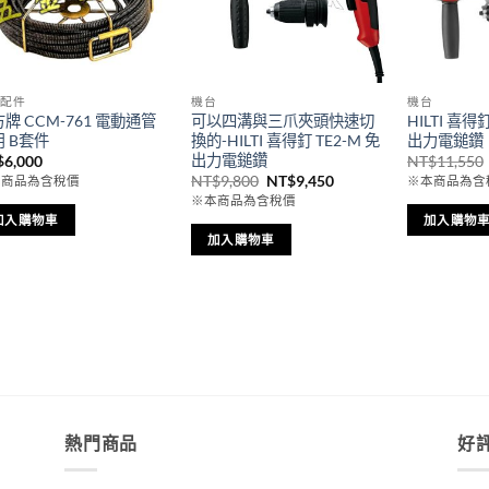
管配件
機台
機台
牌 CCM-761 電動通管
可以四溝與三爪夾頭快速切
HILTI 喜得
 B套件
換的-HILTI 喜得釘 TE2-M 免
出力電鎚鑽
出力電鎚鑽
$
6,000
NT$
11,550
原
目
NT$
9,800
NT$
9,450
本商品為含稅價
※本商品為含
始
前
※本商品為含稅價
價
價
0。
加入購物車
加入購物
格：
格：
NT$9,800。
NT$9,450。
加入購物車
熱門商品
好