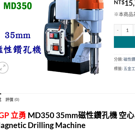
15
NT$
※本商品
AGP 立勇
分類:
磁性
標籤:
五金
述
評價 (0)
GP 立勇
MD350
35mm磁性鑽孔機 空
agnetic Drilling Machine