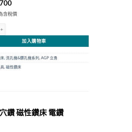
,700
為含稅價
 35mm磁性鑽孔機 MD350 數量
加入購物車
鑽床
,
洗孔機&鑽孔機系列
,
AGP 立勇
工具
,
磁性鑽床
心穴鑽
磁性鑽床 電鑽