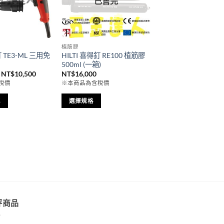
已售完
植筋膠
釘 TE3-ML 三用免
HILTI 喜得釘 RE100 植筋膠
500ml (一箱)
原
目
NT$
10,500
NT$
16,000
始
前
稅價
※本商品為含稅價
價
價
格：
格：
NT$11,550。
NT$10,500。
車
選擇規格
此
產
品
有
多
種
款
式。
評商品
可
在