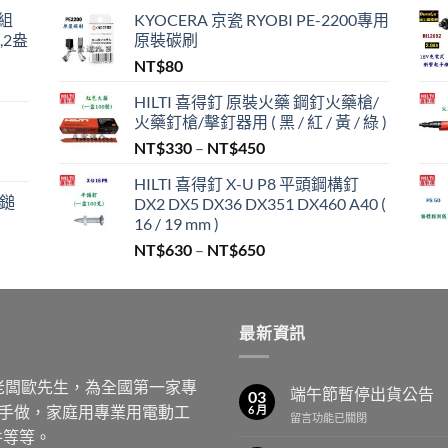
組
KYOCERA 京瓷 RYOBI PE-2200專用
,2盎
原裝碳刷
NT$
80
HILTI 喜得釘 原裝火藥 鋼釘火藥槍/
火藥釘槍/擊釘器用 ( 黑 / 紅 / 黃 / 綠 )
價
NT$
330
–
NT$
450
格
,999。
HILTI 喜得釘 X-U P8 平頭鋼構釘
範
/鎚
DX2 DX5 DX36 DX351 DX460 A40 (
圍：
16 / 19 mm )
NT$330
價
NT$
630
–
NT$
650
到
格
NT$450
範
圍：
最新資訊
NT$630
到
NT$650
老闆歐先生，為全國第一家專
端午節暫停出貨公告
03
動手做，家庭用專業用電動工
6 月
在
留言功能已關閉
件等等。
〈端