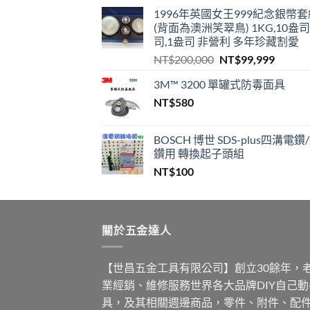
1996年英國女王999紀念銀幣套
在
(背面為澳洲笑翠鳥) 1KG,10盎司
產
司,1盎司 非營利 多年珍藏割愛
品
原
目
NT$
200,000
NT$
99,999
頁
始
前
面
3M™ 3200 單罐式防毒面具
價
價
選
NT$
580
格：
格：
擇
NT$200,000。
NT$99
選
BOSCH 博世 SDS-plus四溝電鑽
項
鑽用 轉換起子頭組
NT$
100
關於五金達人
【世昌五金工具有限公司】創立30餘年，
業經銷、維修服務世界各大品牌DIY自己
具，及其相關週邊商品，零件、附件、配