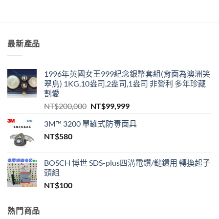
最新產品
1996年英國女王999紀念銀幣套組(背面為澳洲笑
翠鳥) 1KG,10盎司,2盎司,1盎司 非營利 多年珍藏
割愛
原
目
NT$
200,000
NT$
99,999
始
前
3M™ 3200 單罐式防毒面具
價
價
NT$
580
格：
格：
NT$200,000。
NT$99,999。
BOSCH 博世 SDS-plus四溝電鑽/鎚鑽用 轉換起子
頭組
NT$
100
熱門商品