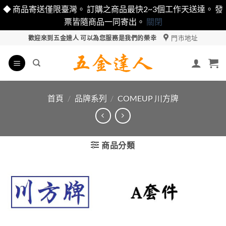
◆ 商品寄送僅限臺灣。 訂購之商品最快2~3個工作天送達。 發
票皆隨商品一同寄出。
關閉
Skip
門市地址
歡迎來到五金達人 可以為您服務是我們的榮幸
to
content
首頁
/
品牌系列
/
COMEUP 川方牌
商品分類