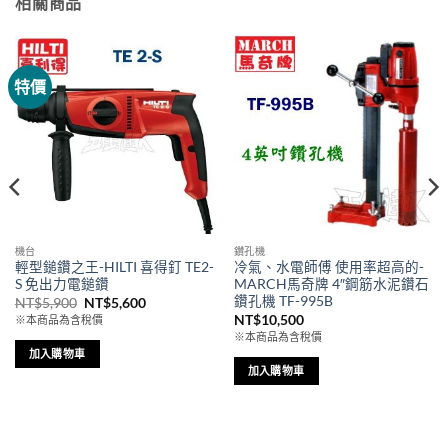
相關商品
特價
機台
鑽孔機
輕型鎚鑽之王-HILTI 喜得釘 TE2-
冷氣、水電師傅 使用率超高的-
S 免出力電鎚鑽
MARCH馬奇牌 4″鋼筋水泥鑽石
鑽孔機 TF-995B
原
目
NT$
5,900
NT$
5,600
始
前
NT$
10,500
※本商品為含稅價
價
價
※本商品為含稅價
格：
格：
NT$5,900。
NT$5,600。
加入購物車
加入購物車