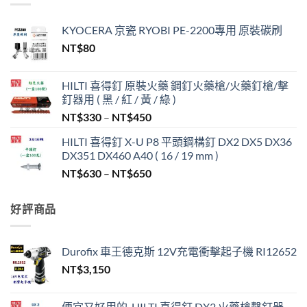
KYOCERA 京瓷 RYOBI PE-2200專用 原裝碳刷
NT$
80
HILTI 喜得釘 原裝火藥 鋼釘火藥槍/火藥釘槍/擊
釘器用 ( 黑 / 紅 / 黃 / 綠 )
價
NT$
330
–
NT$
450
格
HILTI 喜得釘 X-U P8 平頭鋼構釘 DX2 DX5 DX36
範
DX351 DX460 A40 ( 16 / 19 mm )
圍：
價
NT$
630
–
NT$
650
NT$330
格
到
範
NT$450
好評商品
圍：
NT$630
到
Durofix 車王德克斯 12V充電衝擊起子機 RI12652
NT$650
NT$
3,150
便宜又好用的-HILTI 喜得釘 DX2 火藥槍擊釘器