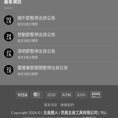
最新資訊
端午節暫停出貨公告
03
6 月
在
留言功能已關閉
〈端
午
勞動節暫停出貨公告
24
節
4 月
在
留言功能已關閉
暫
〈勞
停
動
清明節暫停出貨公告
出
27
節
3 月
貨
在
留言功能已關閉
暫
公
〈清
停
告〉
明
農曆春節期間暫停出貨公告
出
22
中
節
1 月
貨
在
留言功能已關閉
暫
公
〈農
停
告〉
曆
出
中
春
貨
節
公
Visa
MasterCard
Cash
Atm
Bank
Credit
期
告〉
On
Transfer
Card
間
中
最新消息
聯絡我們
暫
Delivery
2
停
Copyright 2026 © |
五金達人
|
世昌五金工具有限公司
| TEL:
出