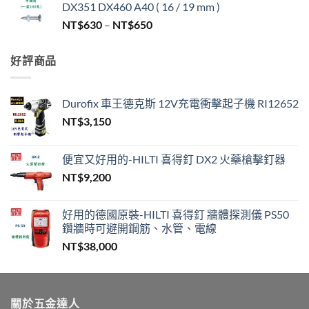
DX351 DX460 A40 ( 16 / 19 mm )
圍：
價
NT$
630
–
NT$
650
NT$330
格
到
範
NT$450
好評商品
圍：
NT$630
到
Durofix 車王德克斯 12V充電衝擊起子機 RI12652
NT$650
NT$
3,150
便宜又好用的-HILTI 喜得釘 DX2 火藥槍擊釘器
NT$
9,200
好用的德國原裝-HILTI 喜得釘 牆體探測儀 PS50
鑽牆時可避開鋼筋、水管、電線
NT$
38,000
關於五金達人