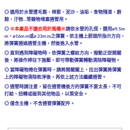
◎ 適用於水管遭毛髮、棉絮、泥沙、油垢、食物殘渣、廚
餘、汙物…等雜物堵塞通管用。
◎
※本產品不適合用於馬桶※
請依水管的孔徑，選用ø9.5m
m、ø16m m或ø 23m m之彈簧，依主機上箭頭所指示方向，
將彈簧通過通管主機，然後進入水管。
◎ 直到遇到障礙物時，依彈簧之螺紋方向，撥動正逆開關
後，將操作桿往下施壓，即可帶動彈簧轉動清除障礙物。
◎ 當障礙物捲在彈簧時，請將開關關上，拉出彈簧將彈簧
上的障礙物清除乾淨後，再依上述方法繼續通管。
◎ 通管時請注意，留在通管機後方的彈簧不要太長，不可
打結、扭轉或碰到其他物品，以策安全。
◎ 僅含主機，不含通管彈簧配件。