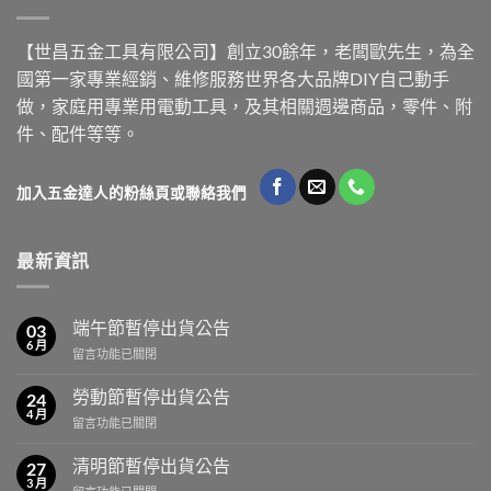
【世昌五金工具有限公司】創立30餘年，老闆歐先生，為全
國第一家專業經銷、維修服務世界各大品牌DIY自己動手
做，家庭用專業用電動工具，及其相關週邊商品，零件、附
件、配件等等。
加入五金達人的粉絲頁或聯絡我們
最新資訊
端午節暫停出貨公告
03
6 月
在
留言功能已關閉
〈端
午
勞動節暫停出貨公告
24
節
4 月
在
留言功能已關閉
暫
〈勞
停
動
清明節暫停出貨公告
出
27
節
3 月
貨
在