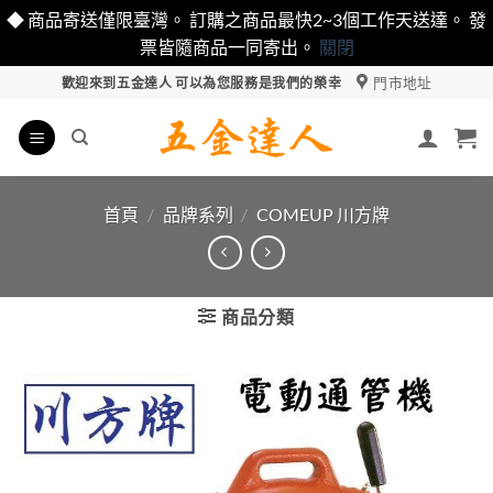
◆ 商品寄送僅限臺灣。 訂購之商品最快2~3個工作天送達。 發
票皆隨商品一同寄出。
關閉
Skip
門市地址
歡迎來到五金達人 可以為您服務是我們的榮幸
to
content
首頁
/
品牌系列
/
COMEUP 川方牌
商品分類