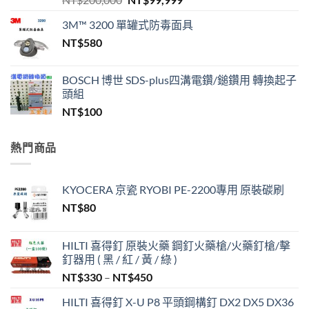
始
前
3M™ 3200 單罐式防毒面具
價
價
NT$
580
格：
格：
NT$200,000。
NT$99,999。
BOSCH 博世 SDS-plus四溝電鑽/鎚鑽用 轉換起子
頭組
NT$
100
熱門商品
KYOCERA 京瓷 RYOBI PE-2200專用 原裝碳刷
NT$
80
HILTI 喜得釘 原裝火藥 鋼釘火藥槍/火藥釘槍/擊
釘器用 ( 黑 / 紅 / 黃 / 綠 )
價
NT$
330
–
NT$
450
格
HILTI 喜得釘 X-U P8 平頭鋼構釘 DX2 DX5 DX36
範