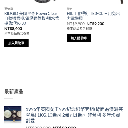
通管機
機台
RIDGID 美國里奇 PowerClear
HILTI 喜得釘 TE3-CL 三用免出
自動通管機/電動通管機/通水管
力電鎚鑽
機 取代K-30
原
目
NT$
9,900
NT$
9,200
始
前
NT$
8,400
※本商品為含稅價
價
價
※本商品為含稅價
格：
格：
NT$9,900。
NT$9,200。
加入購物車
加入購物車
最新產品
1996年英國女王999紀念銀幣套組(背面為澳洲笑
翠鳥) 1KG,10盎司,2盎司,1盎司 非營利 多年珍藏
割愛
原
目
NT$
200,000
NT$
99,999