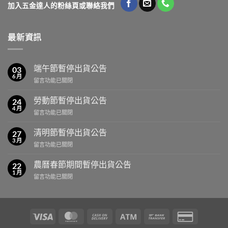
加入五金達人的粉絲頁或聯絡我們
最新資訊
端午節暫停出貨公告
03
6 月
在
留言功能已關閉
〈端
午
勞動節暫停出貨公告
24
節
4 月
在
留言功能已關閉
暫
〈勞
停
動
清明節暫停出貨公告
出
27
節
3 月
貨
在
留言功能已關閉
暫
公
〈清
停
告〉
明
農曆春節期間暫停出貨公告
出
22
中
節
1 月
貨
在
留言功能已關閉
暫
公
〈農
停
告〉
曆
出
中
春
貨
節
公
Visa
MasterCard
Cash
Atm
Bank
Credit
期
告〉
On
Transfer
Card
間