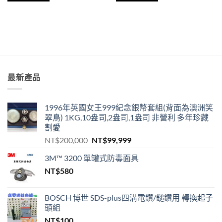
最新產品
1996年英國女王999紀念銀幣套組(背面為澳洲笑
翠鳥) 1KG,10盎司,2盎司,1盎司 非營利 多年珍藏
割愛
原
目
NT$
200,000
NT$
99,999
始
前
3M™ 3200 單罐式防毒面具
價
價
NT$
580
格：
格：
NT$200,000。
NT$99,999。
BOSCH 博世 SDS-plus四溝電鑽/鎚鑽用 轉換起子
頭組
NT$
100