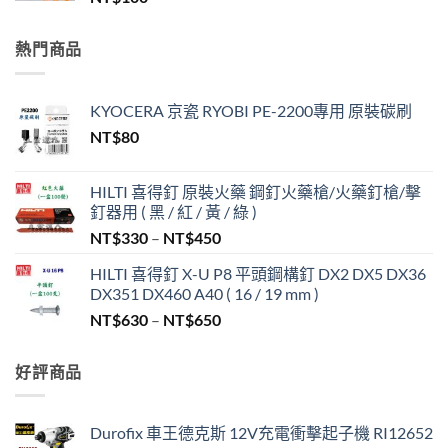
熱門商品
KYOCERA 京瓷 RYOBI PE-2200專用 原裝碳刷
NT$
80
HILTI 喜得釘 原裝火藥 鋼釘火藥槍/火藥釘槍/擊
釘器用 ( 黑 / 紅 / 黃 / 綠 )
價
NT$
330
–
NT$
450
格
HILTI 喜得釘 X-U P8 平頭鋼構釘 DX2 DX5 DX36
範
DX351 DX460 A40 ( 16 / 19 mm )
圍：
價
NT$
630
–
NT$
650
NT$330
格
到
範
NT$450
好評商品
圍：
NT$630
到
Durofix 車王德克斯 12V充電衝擊起子機 RI12652
NT$650