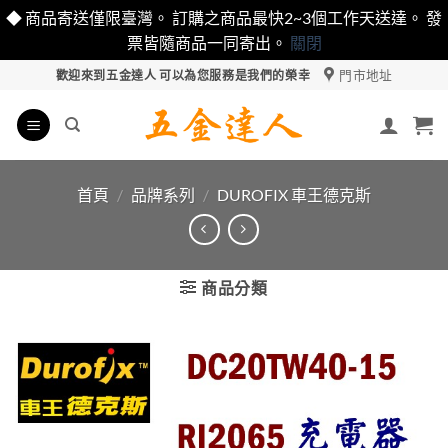
◆ 商品寄送僅限臺灣。 訂購之商品最快2~3個工作天送達。 發
票皆隨商品一同寄出。
關閉
Skip
門市地址
歡迎來到五金達人 可以為您服務是我們的榮幸
to
content
首頁
/
品牌系列
/
DUROFIX 車王德克斯
商品分類