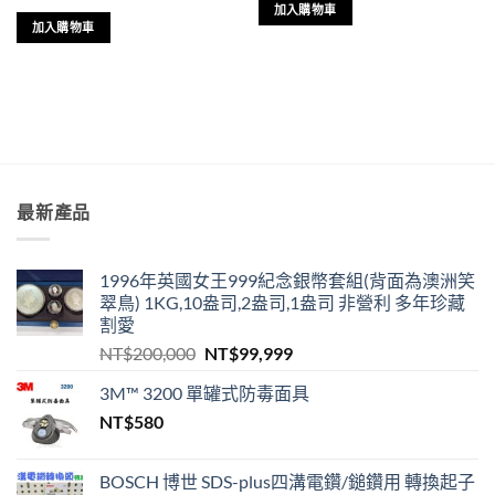
加入購物車
加入購物車
最新產品
1996年英國女王999紀念銀幣套組(背面為澳洲笑
翠鳥) 1KG,10盎司,2盎司,1盎司 非營利 多年珍藏
割愛
原
目
NT$
200,000
NT$
99,999
始
前
3M™ 3200 單罐式防毒面具
價
價
NT$
580
格：
格：
NT$200,000。
NT$99,999。
BOSCH 博世 SDS-plus四溝電鑽/鎚鑽用 轉換起子