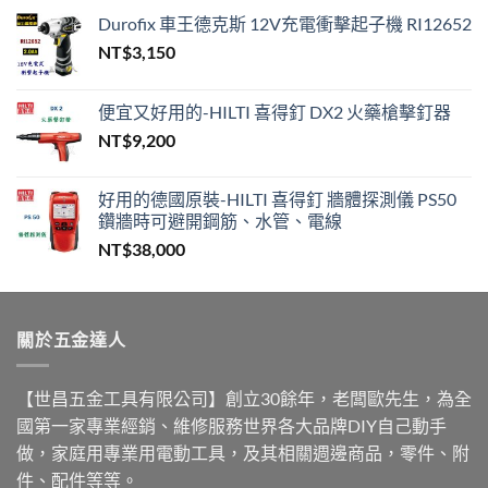
到
Durofix 車王德克斯 12V充電衝擊起子機 RI12652
NT$650
NT$
3,150
便宜又好用的-HILTI 喜得釘 DX2 火藥槍擊釘器
NT$
9,200
好用的德國原裝-HILTI 喜得釘 牆體探測儀 PS50
鑽牆時可避開鋼筋、水管、電線
NT$
38,000
關於五金達人
【世昌五金工具有限公司】創立30餘年，老闆歐先生，為全
國第一家專業經銷、維修服務世界各大品牌DIY自己動手
做，家庭用專業用電動工具，及其相關週邊商品，零件、附
件、配件等等。