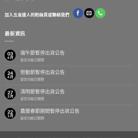
加入五金達人的粉絲頁或聯絡我們
最新資訊
端午節暫停出貨公告
03
6 月
在
留言功能已關閉
〈端
午
勞動節暫停出貨公告
24
節
4 月
在
留言功能已關閉
暫
〈勞
停
動
清明節暫停出貨公告
出
27
節
3 月
貨
在
留言功能已關閉
暫
公
〈清
停
告〉
明
農曆春節期間暫停出貨公告
出
22
中
節
1 月
貨
在
留言功能已關閉
暫
公
〈農
停
告〉
曆
出
中
春
貨