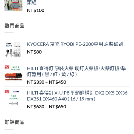
頭組
NT$
100
熱門商品
KYOCERA 京瓷 RYOBI PE-2200專用 原裝碳刷
NT$
80
HILTI 喜得釘 原裝火藥 鋼釘火藥槍/火藥釘槍/擊
釘器用 ( 黑 / 紅 / 黃 / 綠 )
價
NT$
330
–
NT$
450
格
HILTI 喜得釘 X-U P8 平頭鋼構釘 DX2 DX5 DX36
範
DX351 DX460 A40 ( 16 / 19 mm )
圍：
價
NT$
630
–
NT$
650
NT$330
格
到
範
NT$450
好評商品
圍：
NT$630