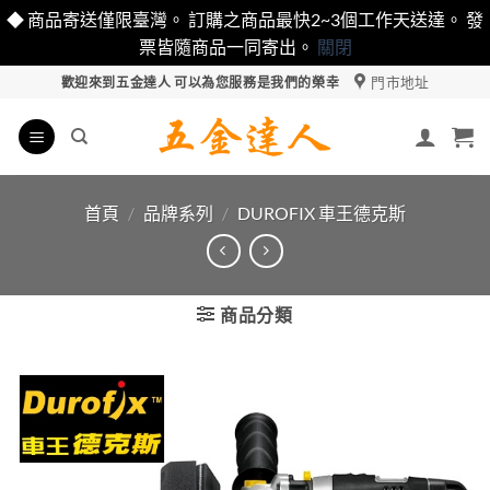
◆ 商品寄送僅限臺灣。 訂購之商品最快2~3個工作天送達。 發
票皆隨商品一同寄出。
關閉
Skip
門市地址
歡迎來到五金達人 可以為您服務是我們的榮幸
to
content
首頁
/
品牌系列
/
DUROFIX 車王德克斯
商品分類