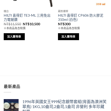
機台
藥劑螺桿
HILTI 喜得釘 TE3-ML 三用免出
HILTI 喜得釘 CP606 防火膠泥
力電鎚鑽
310ml (白色)
原
目
NT$
11,550
NT$
10,500
NT$
300
始
前
※本商品為含稅價
※本商品為含稅價
價
價
格：
格：
NT$11,550。
NT$10,500。
加入購物車
加入購物車
最新產品
1996年英國女王999紀念銀幣套組(背面為澳洲笑
翠鳥) 1KG,10盎司,2盎司,1盎司 非營利 多年珍藏