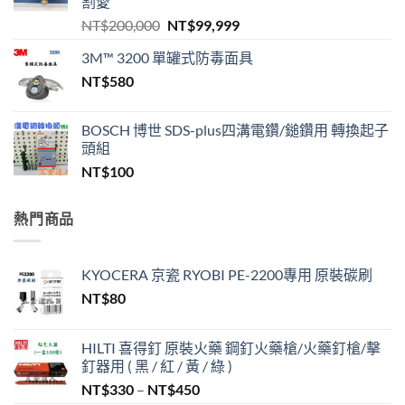
割愛
原
目
NT$
200,000
NT$
99,999
始
前
3M™ 3200 單罐式防毒面具
價
價
NT$
580
格：
格：
NT$200,000。
NT$99,999。
BOSCH 博世 SDS-plus四溝電鑽/鎚鑽用 轉換起子
頭組
NT$
100
熱門商品
KYOCERA 京瓷 RYOBI PE-2200專用 原裝碳刷
NT$
80
HILTI 喜得釘 原裝火藥 鋼釘火藥槍/火藥釘槍/擊
釘器用 ( 黑 / 紅 / 黃 / 綠 )
價
NT$
330
–
NT$
450