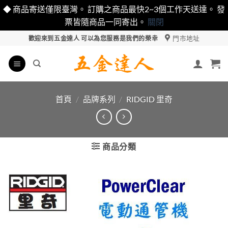
◆ 商品寄送僅限臺灣。 訂購之商品最快2~3個工作天送達。 發
票皆隨商品一同寄出。
關閉
Skip
門市地址
歡迎來到五金達人 可以為您服務是我們的榮幸
to
content
首頁
/
品牌系列
/
RIDGID 里奇
商品分類