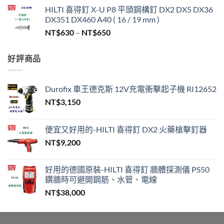
格
HILTI 喜得釘 X-U P8 平頭鋼構釘 DX2 DX5 DX36
範
DX351 DX460 A40 ( 16 / 19 mm )
圍：
價
NT$
630
–
NT$
650
NT$330
格
到
範
NT$450
好評商品
圍：
NT$630
到
Durofix 車王德克斯 12V充電衝擊起子機 RI12652
NT$650
NT$
3,150
便宜又好用的-HILTI 喜得釘 DX2 火藥槍擊釘器
NT$
9,200
好用的德國原裝-HILTI 喜得釘 牆體探測儀 PS50
鑽牆時可避開鋼筋、水管、電線
NT$
38,000