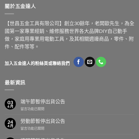
關於五金達人
【世昌五金工具有限公司】創立30餘年，老闆歐先生，為全
國第一家專業經銷、維修服務世界各大品牌DIY自己動手
做，家庭用專業用電動工具，及其相關週邊商品，零件、附
件、配件等等。
加入五金達人的粉絲頁或聯絡我們
最新資訊
端午節暫停出貨公告
03
6 月
在
留言功能已關閉
〈端
午
勞動節暫停出貨公告
24
節
4 月
在
留言功能已關閉
暫
〈勞
停
動